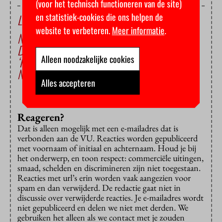
(voor het technisch functioneren van de site)
en statistiek-cookies die ons helpen de
Lees ook
website te verbeteren.
Meer informatie
.
Nederlands terug aan de VU
De kunst van het ver-tra-gen
Alleen noodzakelijke cookies
‘Het is belangrijk dat studenten het
Nederlands als taal waarderen’
Alles accepteren
Reageren?
Dat is alleen mogelijk met een e-mailadres dat is
verbonden aan de VU. Reacties worden gepubliceerd
met voornaam of initiaal en achternaam. Houd je bij
het onderwerp, en toon respect: commerciële uitingen,
smaad, schelden en discrimineren zijn niet toegestaan.
Reacties met url’s erin worden vaak aangezien voor
spam en dan verwijderd. De redactie gaat niet in
discussie over verwijderde reacties. Je e-mailadres wordt
niet gepubliceerd en delen we niet met derden. We
gebruiken het alleen als we contact met je zouden