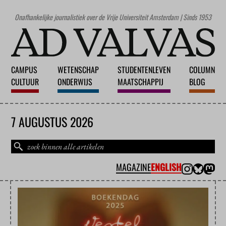
Onafhankelijke journalistiek over de Vrije Universiteit Amsterdam | Sinds 1953
CAMPUS
WETENSCHAP
STUDENTENLEVEN
COLUMN
CULTUUR
ONDERWIJS
MAATSCHAPPIJ
BLOG
7 AUGUSTUS 2026
MAGAZINE
ENGLISH