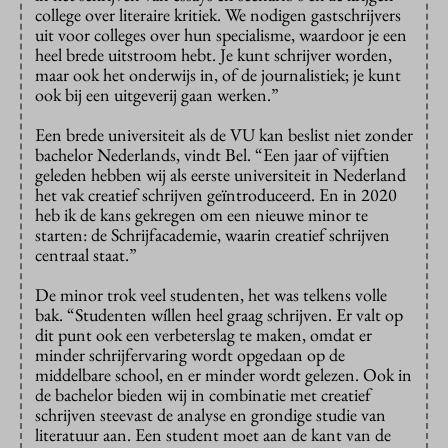
college over literaire kritiek. We nodigen gastschrijvers
uit voor colleges over hun specialisme, waardoor je een
heel brede uitstroom hebt. Je kunt schrijver worden,
maar ook het onderwijs in, of de journalistiek; je kunt
ook bij een uitgeverij gaan werken.”
Een brede universiteit als de VU kan beslist niet zonder
bachelor Nederlands, vindt Bel. “Een jaar of vijftien
geleden hebben wij als eerste universiteit in Nederland
het vak creatief schrijven geïntroduceerd. En in 2020
heb ik de kans gekregen om een nieuwe minor te
starten: de Schrijfacademie, waarin creatief schrijven
centraal staat.”
De minor trok veel studenten, het was telkens volle
bak. “Studenten wíllen heel graag schrijven. Er valt op
dit punt ook een verbeterslag te maken, omdat er
minder schrijfervaring wordt opgedaan op de
middelbare school, en er minder wordt gelezen. Ook in
de bachelor bieden wij in combinatie met creatief
schrijven steevast de analyse en grondige studie van
literatuur aan. Een student moet aan de kant van de