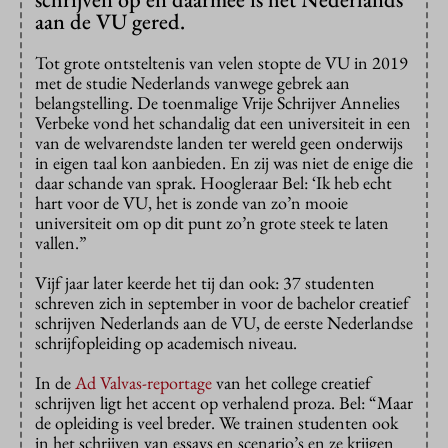
aan de VU gered.
Tot grote ontsteltenis van velen stopte de VU in 2019
met de studie Nederlands vanwege gebrek aan
belangstelling. De toenmalige Vrije Schrijver Annelies
Verbeke vond het schandalig dat een universiteit in een
van de welvarendste landen ter wereld geen onderwijs
in eigen taal kon aanbieden. En zij was niet de enige die
daar schande van sprak. Hoogleraar Bel: ‘Ik heb echt
hart voor de VU, het is zonde van zo’n mooie
universiteit om op dit punt zo’n grote steek te laten
vallen.”
Vijf jaar later keerde het tij dan ook: 37 studenten
schreven zich in september in voor de bachelor creatief
schrijven Nederlands aan de VU, de eerste Nederlandse
schrijfopleiding op academisch niveau.
In de
Ad Valvas-reportage
van het college creatief
schrijven ligt het accent op verhalend proza. Bel: “Maar
de opleiding is veel breder. We trainen studenten ook
in het schrijven van essays en scenario’s en ze krijgen