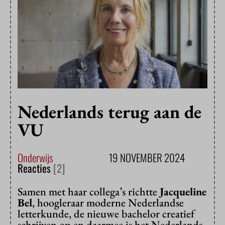
Nederlands terug aan de
VU
Onderwijs
19 NOVEMBER 2024
Reacties
[2]
Samen met haar collega’s richtte
Jacqueline
Bel
, hoogleraar moderne Nederlandse
letterkunde, de nieuwe bachelor creatief
schrijven op en daarmee is het Nederlands