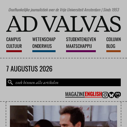
Onafhankelijke journalistiek over de Vrije Universiteit Amsterdam | Sinds 1953
CAMPUS
WETENSCHAP
STUDENTENLEVEN
COLUMN
CULTUUR
ONDERWIJS
MAATSCHAPPIJ
BLOG
7 AUGUSTUS 2026
MAGAZINE
ENGLISH