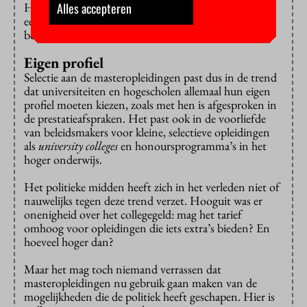
Het onderwijs was te gelijkvorming. Er moest minder
Alles accepteren
eenheidsworst komen. Alles om de zesjescultuur te
bestrijden.
Eigen profiel
Selectie aan de masteropleidingen past dus in de trend
dat universiteiten en hogescholen allemaal hun eigen
profiel moeten kiezen, zoals met hen is afgesproken in
de prestatieafspraken. Het past ook in de voorliefde
van beleidsmakers voor kleine, selectieve opleidingen
als
university colleges
en honoursprogramma’s in het
hoger onderwijs.
Het politieke midden heeft zich in het verleden niet of
nauwelijks tegen deze trend verzet. Hooguit was er
onenigheid over het collegegeld: mag het tarief
omhoog voor opleidingen die iets extra’s bieden? En
hoeveel hoger dan?
Maar het mag toch niemand verrassen dat
masteropleidingen nu gebruik gaan maken van de
mogelijkheden die de politiek heeft geschapen. Hier is