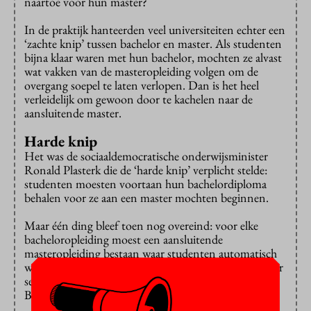
naartoe voor hun master?
In de praktijk hanteerden veel universiteiten echter een
‘zachte knip’ tussen bachelor en master. Als studenten
bijna klaar waren met hun bachelor, mochten ze alvast
wat vakken van de masteropleiding volgen om de
overgang soepel te laten verlopen. Dan is het heel
verleidelijk om gewoon door te kachelen naar de
aansluitende master.
Harde knip
Het was de sociaaldemocratische onderwijsminister
Ronald Plasterk die de ‘harde knip’ verplicht stelde:
studenten moesten voortaan hun bachelordiploma
behalen voor ze aan een master mochten beginnen.
Maar één ding bleef toen nog overeind: voor elke
bacheloropleiding moest een aansluitende
masteropleiding bestaan waar studenten automatisch
werden toegelaten. Deze ‘doorstroommaster’ werd per
september 2014 afgeschaft door minister Jet
Bussemaker, eveneens van de PvdA.