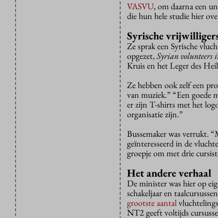
VASVU
, om daarna een uni
die hun hele studie hier ov
Syrische vrijwilliger
Ze sprak een Syrische vluch
opgezet,
Syrian volunteers 
Kruis en het Leger des Heil
Ze hebben ook zelf een pro
van muziek.” “Een goede m
er zijn T-shirts met het l
organisatie zijn.”
Bussemaker was verrukt. “M
geïnteresseerd in de vlucht
groepje om met drie cursis
Het andere verhaal
De minister was hier op ei
schakeljaar en taalcursuss
grootste aantal
vluchteling
NT2 geeft voltijds cursusse