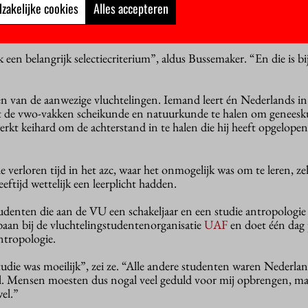
 VU de afspraak dat ze vijf vluchtelingstudenten mag voordragen. E
zakelijke cookies
Alles accepteren
n, dat natuurlijk voornamelijk in hun land van herkomst is opgeb
tingsselectie.
 een belangrijk selectiecriterium”, aldus Bussemaker. “En die is bi
len van de aanwezige vluchtelingen. Iemand leert én Nederlands in
t de vwo-vakken scheikunde en natuurkunde te halen om geneesk
kt keihard om de achterstand in te halen die hij heeft opgelopen
e verloren tijd in het azc, waar het onmogelijk was om te leren, ze
ftijd wettelijk een leerplicht hadden.
tudenten die aan de VU een schakeljaar en een studie antropologi
baan bij de vluchtelingstudentenorganisatie
UAF
en doet één dag
ntropologie.
tudie was moeilijk”, zei ze. “Alle andere studenten waren Nederla
l. Mensen moesten dus nogal veel geduld voor mij opbrengen, ma
el.”