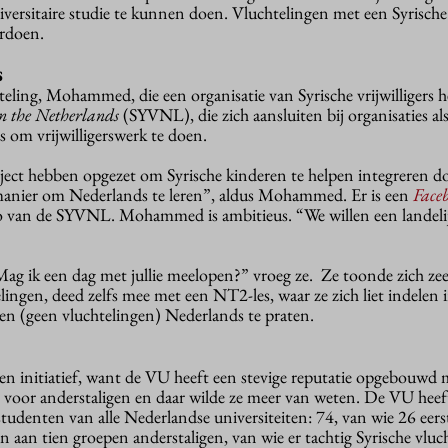
versitaire studie te kunnen doen. Vluchtelingen met een Syrische
erdoen.
s
teling, Mohammed, die een organisatie van Syrische vrijwilligers h
in the Netherlands
(SYVNL), die zich aansluiten bij organisaties a
s om vrijwilligerswerk te doen.
ject hebben opgezet om Syrische kinderen te helpen integreren d
anier om Nederlands te leren”, aldus Mohammed. Er is een
Face
ogo van de SYVNL. Mohammed is ambitieus. “We willen een landeli
ag ik een dag met jullie meelopen?” vroeg ze. Ze toonde zich zee
elingen, deed zelfs mee met een NT2-les, waar ze zich liet indelen 
ten (geen vluchtelingen) Nederlands te praten.
gen initiatief, want de VU heeft een stevige reputatie opgebouwd 
en voor anderstaligen en daar wilde ze meer van weten. De VU heef
studenten van alle Nederlandse universiteiten: 74, van wie 26 eers
n aan tien groepen anderstaligen, van wie er tachtig Syrische vluc