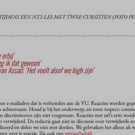
TIJDENS EEN NT2-LES MET TWEE CURSISTEN (FOTO P
erbij’
zeg ik dat gewoon’
an Assad: ‘Het voelt alsof we high zijn’
 een e-mailadres dat is verbonden aan de VU. Reacties worden gep
n achternaam. Houd je bij het onderwerp, en toon respect: comme
n discrimineren zijn niet toegestaan. Reacties met url’s erin wor
erwijderd. De redactie gaat niet in discussie over verwijderde reac
liceerd en delen we niet met derden. We gebruiken het alleen als 
en over je reactie. Zie ook ons
privacybeleid
.