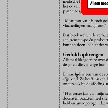
medische faculteit heeft de
Alleen nood
het cv van de vluchtelinge
parten te spelen bij de toela
“Maar motivatie is toch ook
vluchtelingen vaak groot.”
Dat bleek wel uit de verha
sneltreintempo én probeer
kunnen doen. Een ander wer
Geduld opbrengen
Allemaal klaagden ze over d
degenen die vanwege hun lee
Emine Igdi is een van de s
afgerond. Ze heeft nu een 
onderzoek bij de afdeling a
“Het eerste jaar van mijn s
docenten praatten heel sne
hebben antropologen dat w