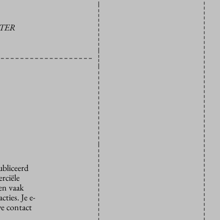
ETER
ubliceerd
rciële
den vaak
ties. Je e-
we contact