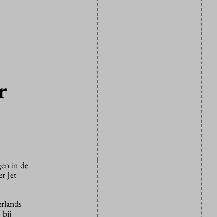
r
gen in de
r Jet
erlands
 bij