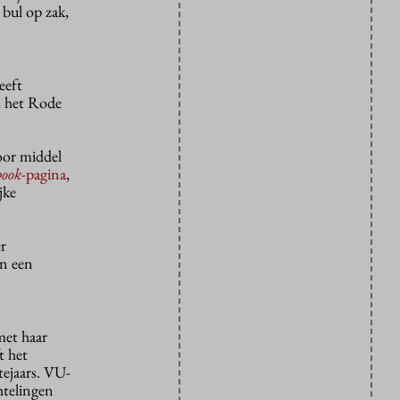
 bul op zak,
eeft
ls het Rode
oor middel
book
-pagina
,
jke
r
in een
met haar
t het
tejaars. VU-
htelingen