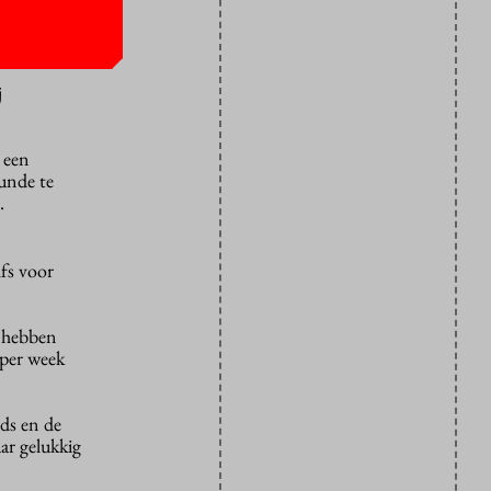
lders blijkt
ouwd, hen
j
 een
unde te
.
lfs voor
e hebben
 per week
nds en de
ar gelukkig