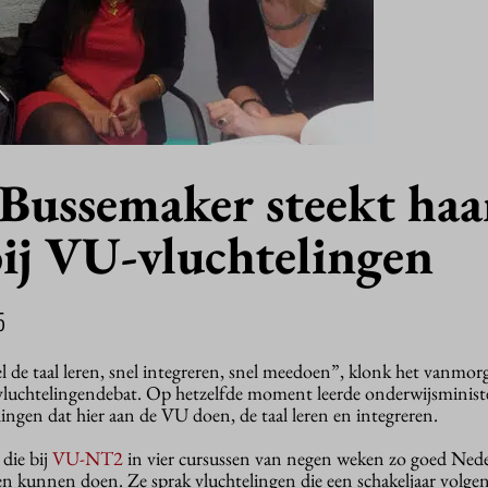
 Bussemaker steekt haa
bij VU-vluchtelingen
5
 de taal leren, snel integreren, snel meedoen”, klonk het vanmor
vluchtelingendebat. Op hetzelfde moment leerde onderwijsministe
ingen dat hier aan de VU doen, de taal leren en integreren.
die bij
VU-NT2
in vier cursussen van negen weken zo goed Ned
en kunnen doen. Ze sprak vluchtelingen die een schakeljaar volgen