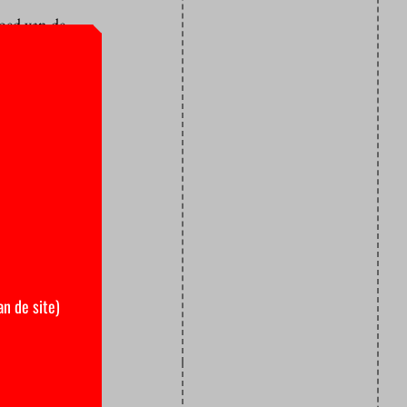
goed van de
t’.
ofdgebouw.
 van de VU-
talisering
tiecentrum
an de site)