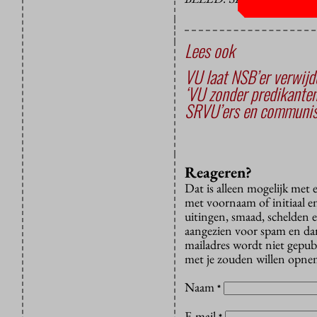
Lees ook
VU laat NSB’er verwijd
‘VU zonder predikanteno
SRVU’ers en communis
Reageren?
Dat is alleen mogelijk met
met voornaam of initiaal e
uitingen, smaad, schelden e
aangezien voor spam en dan v
mailadres wordt niet gepub
met je zouden willen opnem
Naam
*
E-mail