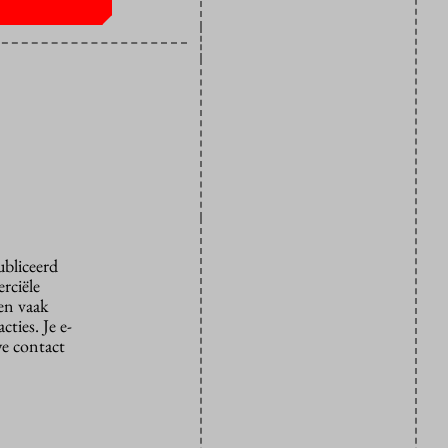
ubliceerd
rciële
den vaak
ties. Je e-
we contact