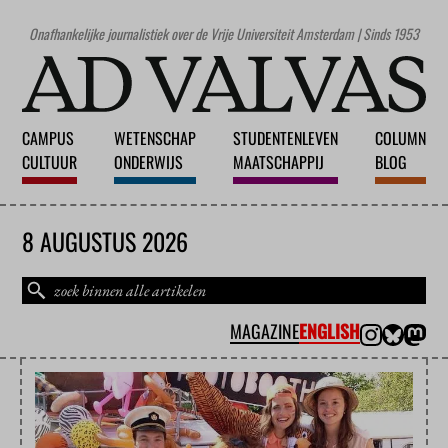
Onafhankelijke journalistiek over de Vrije Universiteit Amsterdam | Sinds 1953
CAMPUS
WETENSCHAP
STUDENTENLEVEN
COLUMN
CULTUUR
ONDERWIJS
MAATSCHAPPIJ
BLOG
8 AUGUSTUS 2026
MAGAZINE
ENGLISH