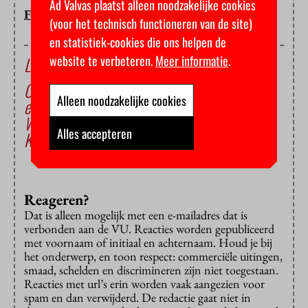
Ad Valvas plaatst alleen noodzakelijke cookies
FLOOR BAL
(voor het technisch functioneren van de site)
en statistiek-cookies die ons helpen de
website te verbeteren.
Meer informatie
.
Lees ook
Ondernemingsraad klaagt over versnippering
Alleen noodzakelijke cookies
en onduidelijkheid internationalisering
We worden internationaler. Hoera! Help!
Alles accepteren
Knoedels kneden voor het Chinees Nieuwjaar
Reageren?
Dat is alleen mogelijk met een e-mailadres dat is
verbonden aan de VU. Reacties worden gepubliceerd
met voornaam of initiaal en achternaam. Houd je bij
het onderwerp, en toon respect: commerciële uitingen,
smaad, schelden en discrimineren zijn niet toegestaan.
Reacties met url’s erin worden vaak aangezien voor
spam en dan verwijderd. De redactie gaat niet in