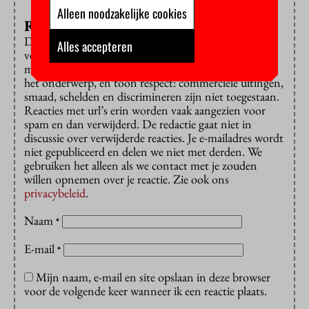
Alleen noodzakelijke cookies
Reageren?
Dat is alleen mogelijk met een e-mailadres dat is
Alles accepteren
verbonden aan de VU. Reacties worden gepubliceerd
met voornaam of initiaal en achternaam. Houd je bij
het onderwerp, en toon respect: commerciële uitingen,
smaad, schelden en discrimineren zijn niet toegestaan.
Reacties met url’s erin worden vaak aangezien voor
spam en dan verwijderd. De redactie gaat niet in
discussie over verwijderde reacties. Je e-mailadres wordt
niet gepubliceerd en delen we niet met derden. We
gebruiken het alleen als we contact met je zouden
willen opnemen over je reactie. Zie ook ons
privacybeleid
.
Naam
*
E-mail
*
Mijn naam, e-mail en site opslaan in deze browser
voor de volgende keer wanneer ik een reactie plaats.