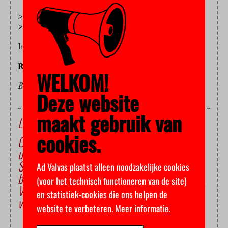
> begeleiding op maat
> een podium voor je ideeën
Interesse? Mail ons:
redactie.advalvas@vu.nl
REDACTIE ADVALVAS
WELKOM!
BEELD: TONY07 (FLICKR CC)
Deze website
maakt gebruik van
Lees ook
cookies.
Oproep aan politiek: ‘Hol het onderwijs niet
uit’
Studentenraadslid maakt bezwaar tegen
Ad Valvas plaatst alleen noodzakelijke cookies
benoeming bijzonder hoogleraar
(voor het technisch functioneren van de site)
Verhaal discriminatie door DUO genomineerd
en statistiek-cookies die ons helpen de
voor Tegel
website te verbeteren.
Meer informatie
.