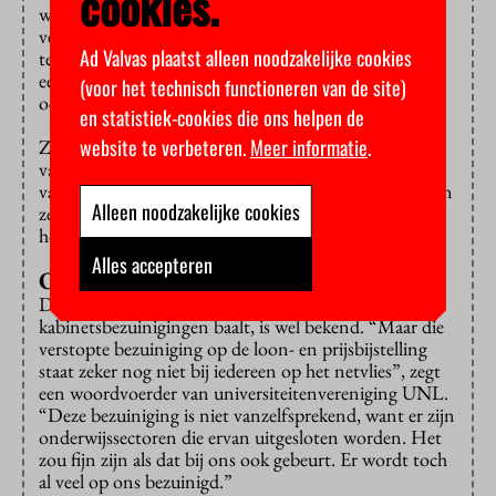
cookies.
waarschuwen ze. “Voor jonge mensen betekent het
verdwijnen van een opleiding dat zij genoodzaakt zijn
Ad Valvas plaatst alleen noodzakelijke cookies
te verhuizen voor hun studie, en studenten die
eenmaal wegtrekken keren vaak niet terug naar hun
(voor het technisch functioneren van de site)
oorspronkelijke regio.”
en statistiek-cookies die ons helpen de
website te verbeteren.
Meer informatie
.
Zo ongeveer alle partijen zien overigens het probleem
van de dalende studentenaantallen en het verdwijnen
van opleidingen. In de verkiezingsprogramma’s pleiten
Alleen noodzakelijke cookies
ze bijna allemaal voor stabielere financiering van het
hoger onderwijs.
Alles accepteren
Op het netvlies
Dat het vervolgonderwijs van de
kabinetsbezuinigingen baalt, is wel bekend. “Maar die
verstopte bezuiniging op de loon- en prijsbijstelling
staat zeker nog niet bij iedereen op het netvlies”, zegt
een woordvoerder van universiteitenvereniging UNL.
“Deze bezuiniging is niet vanzelfsprekend, want er zijn
onderwijssectoren die ervan uitgesloten worden. Het
zou fijn zijn als dat bij ons ook gebeurt. Er wordt toch
al veel op ons bezuinigd.”