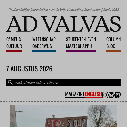
Onafhankelijke journalistiek over de Vrije Universiteit Amsterdam | Sinds 1953
CAMPUS
WETENSCHAP
STUDENTENLEVEN
COLUMN
CULTUUR
ONDERWIJS
MAATSCHAPPIJ
BLOG
7 AUGUSTUS 2026
MAGAZINE
ENGLISH