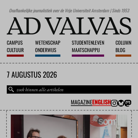
Onafhankelijke journalistiek over de Vrije Universiteit Amsterdam | Sinds 1953
CAMPUS
WETENSCHAP
STUDENTENLEVEN
COLUMN
CULTUUR
ONDERWIJS
MAATSCHAPPIJ
BLOG
7 AUGUSTUS 2026
MAGAZINE
ENGLISH