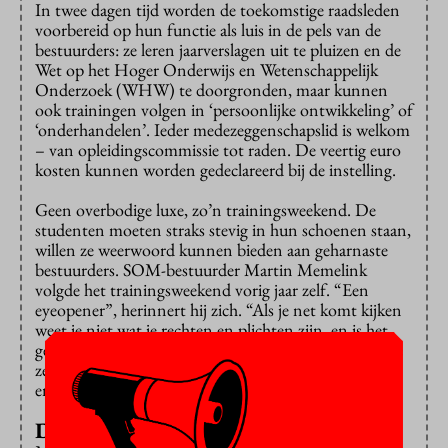
In twee dagen tijd worden de toekomstige raadsleden
voorbereid op hun functie als luis in de pels van de
bestuurders: ze leren jaarverslagen uit te pluizen en de
Wet op het Hoger Onderwijs en Wetenschappelijk
Onderzoek (WHW) te doorgronden, maar kunnen
ook trainingen volgen in ‘persoonlijke ontwikkeling’ of
‘onderhandelen’. Ieder medezeggenschapslid is welkom
– van opleidingscommissie tot raden. De veertig euro
kosten kunnen worden gedeclareerd bij de instelling.
Geen overbodige luxe, zo’n trainingsweekend. De
studenten moeten straks stevig in hun schoenen staan,
willen ze weerwoord kunnen bieden aan geharnaste
bestuurders. SOM-bestuurder Martin Memelink
volgde het trainingsweekend vorig jaar zelf. “Een
eyeopener”, herinnert hij zich. “Als je net komt kijken
weet je niet wat je rechten en plichten zijn, en is het
gevaar groot dat je niet durft op te komen voor wat je
zelf belangrijk vindt. Hier leer je de
basics
en krijg je
energie van mensen die het al langer doen.”
Daadkrachtig