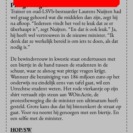
Pittige vragen
Trainer en oud-LSVb-bestuurder Laurens Nuijten had
wel graag gehoord wat die middelen dan zijn, zegt hij
na afloop. “Iedereen vindt het veel te leuk dat ze er
überhaupt is”, zegt Nuijten. “En dat ís ook leuk.” Ja,
hij heeft wel vertrouwen in de nieuwe minister. “Ik
denk dat ze werkelijk bereid is om iets te doen, als dat
nodig is.”
De bewindsvrouw in kwestie staat ondertussen met
een biertje in de hand tussen de studenten in de
schuur, waar ze alsnog wat pittige vragen krijgt.
Wanneer die bezuiniging van 186 miljoen euro op het
onderwijs nu eindelijk eens van tafel gaat, wil een
Utrechtse student weten. Het rode vierkantje op zijn
shirt verraadt zijn steun aan WOinActie, de
protestbeweging die de minister een ultimatum heeft
gesteld. Grote kans dus dat hij binnenkort de straat op
gaat. Voor nu neemt hij genoegen met een biertje. En
een selfie met de minister.
HOP/SW