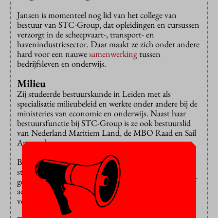
Jansen is momenteel nog lid van het college van
bestuur van STC-Group, dat opleidingen en cursussen
verzorgt in de scheepvaart-, transport- en
havenindustriesector. Daar maakt ze zich onder andere
hard voor een nauwe
samenwerking
tussen
bedrijfsleven en onderwijs.
Milieu
Zij studeerde bestuurskunde in Leiden met als
specialisatie milieubeleid en werkte onder andere bij de
ministeries van economie en onderwijs. Naast haar
bestuursfunctie bij STC-Group is ze ook bestuurslid
van Nederland Maritiem Land, de MBO Raad en Sail
Amsterdam.
Bij de benoeming zijn ook de universitaire
studentenraad en de ondermeningsraad betrokken
geweest. “We hebben de raad van toezicht een positief
advies over haar gegeven”, zegt Bram Kragting,
voorzitter van de studentenraad.