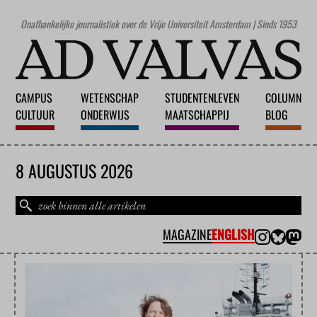
Onafhankelijke journalistiek over de Vrije Universiteit Amsterdam | Sinds 1953
CAMPUS
WETENSCHAP
STUDENTENLEVEN
COLUMN
CULTUUR
ONDERWIJS
MAATSCHAPPIJ
BLOG
8 AUGUSTUS 2026
MAGAZINE
ENGLISH