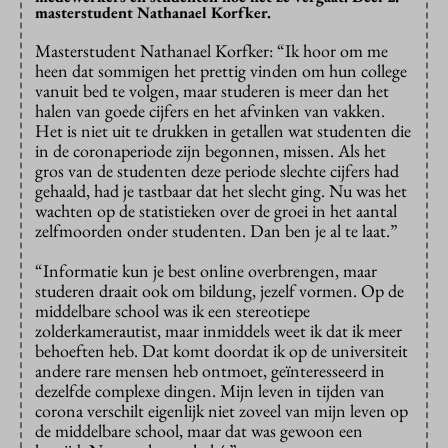
masterstudent Nathanael Korfker.
Masterstudent Nathanael Korfker: “Ik hoor om me
heen dat sommigen het prettig vinden om hun college
vanuit bed te volgen, maar studeren is meer dan het
halen van goede cijfers en het afvinken van vakken.
Het is niet uit te drukken in getallen wat studenten die
in de coronaperiode zijn begonnen, missen. Als het
gros van de studenten deze periode slechte cijfers had
gehaald, had je tastbaar dat het slecht ging. Nu was het
wachten op de statistieken over de groei in het aantal
zelfmoorden onder studenten. Dan ben je al te laat.”
“Informatie kun je best online overbrengen, maar
studeren draait ook om bildung, jezelf vormen. Op de
middelbare school was ik een stereotiepe
zolderkamerautist, maar inmiddels weet ik dat ik meer
behoeften heb. Dat komt doordat ik op de universiteit
andere rare mensen heb ontmoet, geïnteresseerd in
dezelfde complexe dingen. Mijn leven in tijden van
corona verschilt eigenlijk niet zoveel van mijn leven op
de middelbare school, maar dat was gewoon een