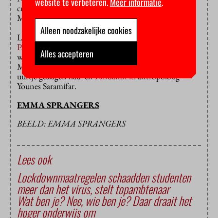
website te verbeteren.
Meer informatie
.
cultuur en bestuur + Theology & Religous Studies:
Media.
Alleen noodzakelijke cookies
Lees ook:
Pandemoe (1)
: Gastvrouw Corrie Koning: ‘Ik durf
Alles accepteren
weer wat meer’ en
Pandemoe
(3) sportinstructeur
Mickey Richards: ‘Ik was echt bang dat haar laatste
uurtje geslagen had’ en
Pandamn it
: antropoloog
Younes Saramifar.
EMMA SPRANGERS
BEELD: EMMA SPRANGERS
Lees ook
Lockdownmaatregelen schaadden studenten
meer dan het virus, stelt topambtenaar
Wat ben je? Nee, wie ben je? Daar draait het
hoger onderwijs om