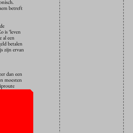
onisch.
hem betreft
.
 de
o is ‘leven
e al een
geld betalen
s zijn ervan
eer dan een
nen moesten
uiproute
tijdstudies
collegejaar
uit cijfers