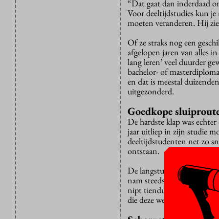
“Dat gaat dan inderdaad om
Voor deeltijdstudies kun j
moeten veranderen. Hij ziet
Of ze straks nog een geschi
afgelopen jaren van alles i
lang leren’ veel duurder ge
bachelor- of masterdiploma 
en dat is meestal duizenden
uitgezonderd.
Goedkope sluiprout
De hardste klap was echter
jaar uitliep in zijn studie
deeltijdstudenten net zo s
ontstaan.
De langstudeerboete ging ni
nam steeds verder af. In en
nipt tienduizend nieuwe dee
die deze week bekend werd