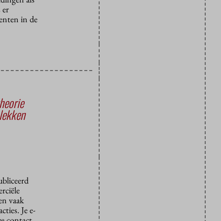
 er
denten in de
heorie
plekken
ubliceerd
rciële
den vaak
ties. Je e-
we contact