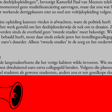
 deeltijdopleidingen”, bevestigt Kamerlid Paul van Meenen telef
e momenteel geen studiefinanciering aanvragen, maar dat zou wat 
 werkende dertigplussers niet zo snel een voltijdopleiding volgen
kte opleiding kunnen vinden is afwachten, want de politiek heeft
n het werk gesteld om het deeltijdonderwijs de nek om te draaien. Z
worden sinds de overheid geen ‘tweede studies’ meer bekostigt. Wi
behaald heeft, moet daar sinds enkele jaren het instellingscollege
 euro’s duurder. Alleen ‘tweede studies’ in de zorg en het onderwij
e
 de langstudeerboete die het vorige kabinet wilde invoeren. Wie m
 moest drieduizend euro extra collegegeld betalen. Volgens die plan
nel studeren als gewone studenten, anders zou er een goedkope sl
et door, maar liet wel zijn sporen na. De belangstelling voor deel
kele jaren tijd halveerde de instroom. De hogescholen trokken dit 
ltijdstudenten en de universiteiten nog geen zevenhonderd, blijkt 
en.