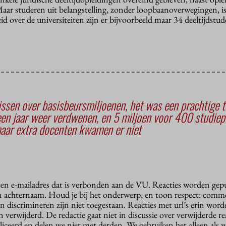
aar studeren uit belangstelling, zonder loopbaanoverwegingen, is
eid over de universiteiten zijn er bijvoorbeeld maar 34 deeltijdstu
ssen over basisbeursmiljoenen, het was een prachtige t
een jaar weer verdwenen, en 5 miljoen voor 400 studie
maar extra docenten kwamen er niet
 een e-mailadres dat is verbonden aan de VU. Reacties worden gep
n achternaam. Houd je bij het onderwerp, en toon respect: comme
n discrimineren zijn niet toegestaan. Reacties met url’s erin wor
erwijderd. De redactie gaat niet in discussie over verwijderde reac
liceerd en delen we niet met derden. We gebruiken het alleen als 