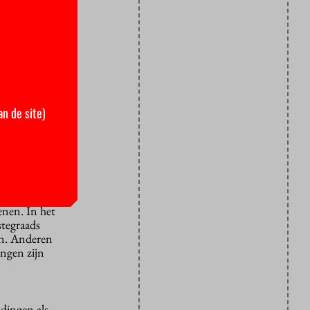
e,
choolt om op
er Rinnooy
ontstond
an de site)
 onderwijs.
llingen
n half jaar
king.
enen. In het
stegraads
en. Anderen
ngen zijn
idingen als