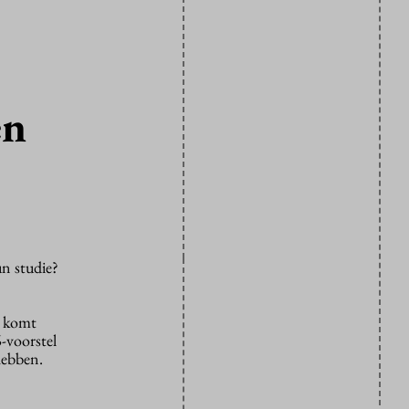
en
un studie?
r komt
-voorstel
hebben.