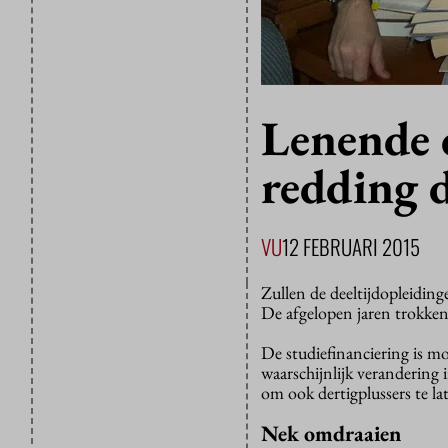
Lenende d
redding d
VU
12 FEBRUARI 2015
Zullen de deeltijdopleiding
De afgelopen jaren trokken
De studiefinanciering is m
waarschijnlijk veranderin
om ook dertigplussers te la
Nek omdraaien