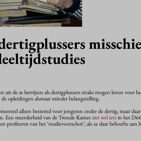
ertigplussers misschi
eeltijdstudies
en uit de as herrijzen als dertigplussers straks mogen lenen voor h
 de opleidingen alsmaar minder belangstelling.
omenteel alleen bestemd voor jongeren onder de dertig, maar daa
g in. Een meerderheid van de Tweede Kamer
ziet wel iets
in het D66
ten profiteren van het ‘studievoorschot’, als ze daar behoefte aan 