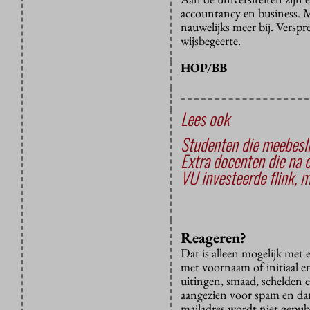
accountancy en business. M
nauwelijks meer bij. Verspr
wijsbegeerte.
HOP/BB
Lees ook
Studenten die meebesli
Extra docenten die na 
VU investeerde flink, 
Reageren?
Dat is alleen mogelijk met
met voornaam of initiaal e
uitingen, smaad, schelden e
aangezien voor spam en dan v
mailadres wordt niet gepub