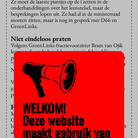
Ze moet de laatste puntjes op de i zetten in de
onderhandelingen over het leenstelsel, maar de
besprekingen lopen uit. Ze had al in de ministerraad
moeten zitten, maar is nog in gesprek met D66 en
GroenLinks.
Niet eindeloos praten
Volgens GroenLinks-fractievoorzitter Bram van Ojik
kunnen de onderhandelaars niet eindeloos blijven
praten. Het moment komt dichterbij dat de partij zegt
“we doen het wel of we doen het niet”,
zei
hij tegen de
NOS.
Van Ojik staat onder druk: gisteren liet DWARS, de
jongerenorganisatie van de partij weten, niet achter de
plannen te staan.
WELKOM!
Flink gelekt
Minister Bussemaker onderhandelt al maanden met
Deze website
GroenLinks en D66 over het afschaffen van de
basisbeurs. De gesprekken lopen op hun eind, er wordt
maakt gebruik van
al flink gelekt en volgens bronnen zou het akkoord