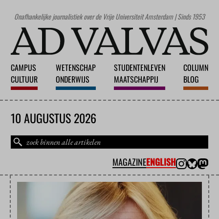
Onafhankelijke journalistiek over de Vrije Universiteit Amsterdam | Sinds 1953
CAMPUS
WETENSCHAP
STUDENTENLEVEN
COLUMN
CULTUUR
ONDERWIJS
MAATSCHAPPIJ
BLOG
10 AUGUSTUS 2026
MAGAZINE
ENGLISH