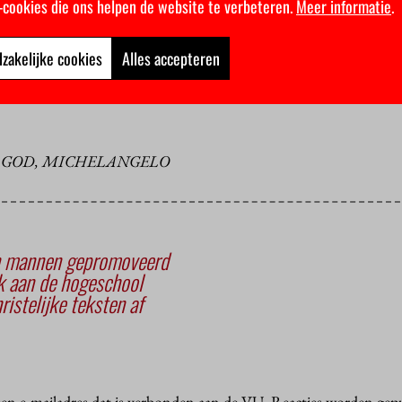
penbare vergadering vast en tevens de formule vóór de verdediging
k-cookies die ons helpen de website te verbeteren.
Meer informatie
.
en de promotieformule’, staat in artikel 27.4. Bureau pedel bevest
het votum en de lofverheffing onder vallen.
zakelijke cookies
Alles accepteren
d vinden, mag God achterwege blijven, lijkt het. Maar voor zover 
d de teksten geweigerd.
N GOD, MICHELANGELO
n mannen gepromoveerd
 aan de hogeschool
ristelijke teksten af
 een e-mailadres dat is verbonden aan de VU. Reacties worden gep