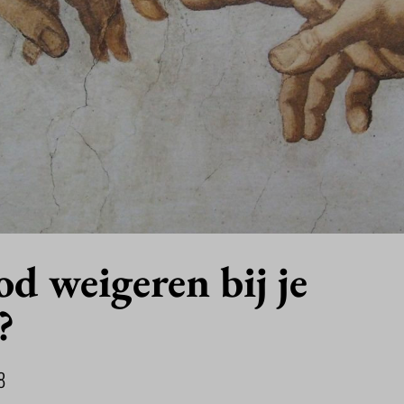
d weigeren bij je
?
8