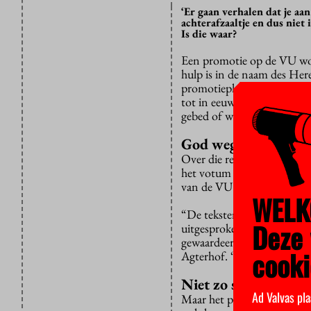
‘Er gaan verhalen dat je a
achterafzaaltje en dus niet 
Is die waar?
Een promotie op de VU wo
hulp is in de naam des Here
promotieplechtigheid wordt
tot in eeuwigheid’. Bovend
gebed of wordt er een bijbe
God weglaten
Over die religieuze teksten
het votum niet afgeschaft e
van de VU worden verzoeke
WELK
“De teksten zijn een direc
Deze 
uitgesproken door de voorz
gewaardeerd door studenten
cooki
Agterhof. “En het is werkel
Niet zo stellig
Ad Valvas pla
Maar het promotiereglement