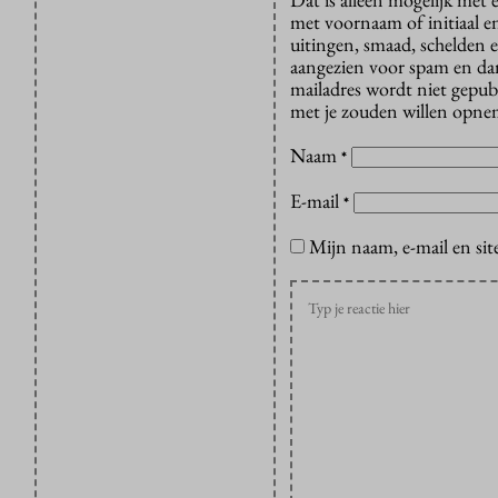
met voornaam of initiaal e
uitingen, smaad, schelden e
aangezien voor spam en dan v
mailadres wordt niet gepub
met je zouden willen opnem
Naam
*
E-mail
*
Mijn naam, e-mail en sit