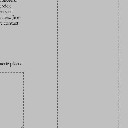
rciële
den vaak
ties. Je e-
we contact
ctie plaats.