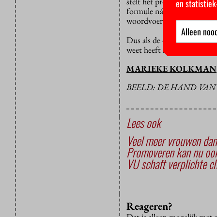
stelt het protocol van de o
en statistie
formule ná de verdediging, 
woordvoerder dat daar ook 
Alleen nood
Dus als de decanen het goe
weet heeft nog nooit ieman
MARIEKE KOLKMAN
BEELD: DE HAND VA
Lees ook
Veel meer vrouwen da
Promoveren kan nu ook
VU schaft verplichte ch
Reageren?
Dat is alleen mogelijk met