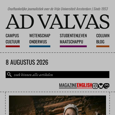
Onafhankelijke journalistiek over de Vrije Universiteit Amsterdam | Sinds 1953
CAMPUS
WETENSCHAP
STUDENTENLEVEN
COLUMN
CULTUUR
ONDERWIJS
MAATSCHAPPIJ
BLOG
8 AUGUSTUS 2026
MAGAZINE
ENGLISH