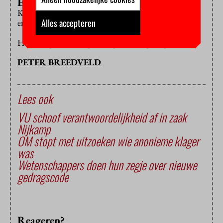
Ernstige fout
Kourtit doet het college het dringende verzoek ‘deze
Alles accepteren
ernstige fout in het persbericht’ te herstellen.
Het college heeft nog niet op de mail gereageerd.
PETER BREEDVELD
Lees ook
VU schoof verantwoordelijkheid af in zaak
Nijkamp
OM stopt met uitzoeken wie anonieme klager
was
Wetenschappers doen hun zegje over nieuwe
gedragscode
Reageren?