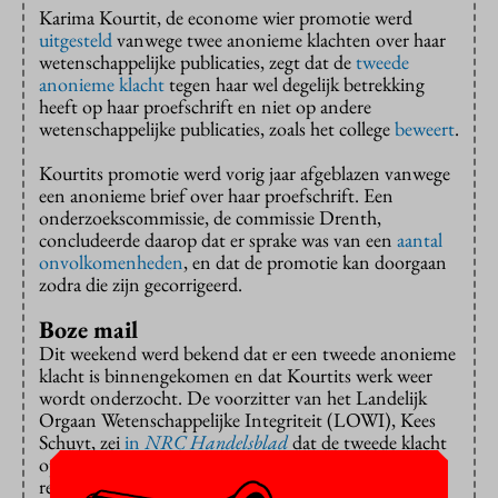
Karima Kourtit, de econome wier promotie werd
uitgesteld
vanwege twee anonieme klachten over haar
wetenschappelijke publicaties, zegt dat de
tweede
anonieme klacht
tegen haar wel degelijk betrekking
heeft op haar proefschrift en niet op andere
wetenschappelijke publicaties, zoals het college
beweert
.
Kourtits promotie werd vorig jaar afgeblazen vanwege
een anonieme brief over haar proefschrift. Een
onderzoekscommissie, de commissie Drenth,
concludeerde daarop dat er sprake was van een
aantal
onvolkomenheden
, en dat de promotie kan doorgaan
zodra die zijn gecorrigeerd.
Boze mail
Dit weekend werd bekend dat er een tweede anonieme
klacht is binnengekomen en dat Kourtits werk weer
wordt onderzocht. De voorzitter van het Landelijk
Orgaan Wetenschappelijke Integriteit (LOWI), Kees
Schuyt, zei
in
NRC Handelsblad
dat de tweede klacht
opnieuw Kourtits proefschrift betreft, maar de VU
reageerde dat dit onjuist is.