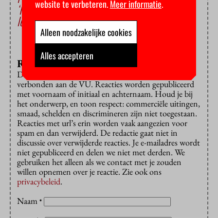
website te verbeteren.
Meer informatie
.
‘Pro-Palestijnse protesten blijven nodig en
legitiem’
Alleen noodzakelijke cookies
Alles accepteren
Reageren?
Dat is alleen mogelijk met een e-mailadres dat is
verbonden aan de VU. Reacties worden gepubliceerd
met voornaam of initiaal en achternaam. Houd je bij
het onderwerp, en toon respect: commerciële uitingen,
smaad, schelden en discrimineren zijn niet toegestaan.
Reacties met url’s erin worden vaak aangezien voor
spam en dan verwijderd. De redactie gaat niet in
discussie over verwijderde reacties. Je e-mailadres wordt
niet gepubliceerd en delen we niet met derden. We
gebruiken het alleen als we contact met je zouden
willen opnemen over je reactie. Zie ook ons
privacybeleid
.
Naam
*