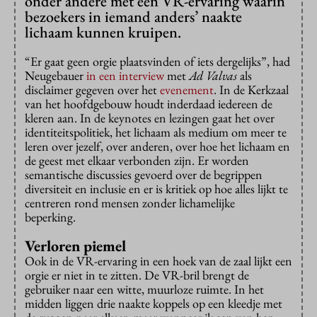
onder andere met een VR-ervaring waarin
bezoekers in iemand anders’ naakte
lichaam kunnen kruipen.
“Er gaat geen orgie plaatsvinden of iets dergelijks”, had
Neugebauer
in een interview
met
Ad Valvas
als
disclaimer gegeven over het
evenement
. In de Kerkzaal
van het hoofdgebouw houdt inderdaad iedereen de
kleren aan. In de keynotes en lezingen gaat het over
identiteitspolitiek, het lichaam als medium om meer te
leren over jezelf, over anderen, over hoe het lichaam en
de geest met elkaar verbonden zijn. Er worden
semantische discussies gevoerd over de begrippen
diversiteit en inclusie en er is kritiek op hoe alles lijkt te
centreren rond mensen zonder lichamelijke
beperking.
Verloren piemel
Ook in de VR-ervaring in een hoek van de zaal lijkt een
orgie er niet in te zitten. De VR-bril brengt de
gebruiker naar een witte, muurloze ruimte. In het
midden liggen drie naakte koppels op een kleedje met