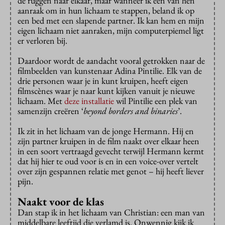
de ruggen naar elkaar, maar wanneer ik een van hen
aanraak om in hun lichaam te stappen, beland ik op
een bed met een slapende partner. Ik kan hem en mijn
eigen lichaam niet aanraken, mijn computerpiemel ligt
er verloren bij.
Daardoor wordt de aandacht vooral getrokken naar de
filmbeelden van kunstenaar Adina Pintilie. Elk van de
drie personen waar je in kunt kruipen, heeft eigen
filmscènes waar je naar kunt kijken vanuit je nieuwe
lichaam. Met
deze installatie
wil Pintilie een plek van
samenzijn creëren ‘
beyond borders and binaries
’.
Ik zit in het lichaam van de jonge Hermann. Hij en
zijn partner kruipen in de film naakt over elkaar heen
in een soort vertraagd gevecht terwijl Hermann kermt
dat hij hier te oud voor is en in een voice-over vertelt
over zijn gespannen relatie met genot – hij heeft liever
pijn.
Naakt voor de klas
Dan stap ik in het lichaam van Christian: een man van
middelbare leeftijd die verlamd is. Onwennig kijk ik