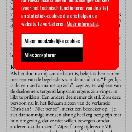
Omdat de technologie hapert (benen kun je niet
(voor het technisch functioneren van de site)
bewegen, vingers wel maar die knakken bij aanraking
van je eigen lichaam of dat van een ander onrealistische
en statistiek-cookies die ons helpen de
richtingen op), en omdat de rumoerige Kerkzaal boven
website te verbeteren.
Meer informatie
.
de koptelefoon uit hoorbaar is, is het moeilijk helemaal
in de huid te kruipen van de personages. Pas in het
lichaam van Laura, een vrouw van een jaar of vijftig die
Alleen noodzakelijke cookies
al dansend vertelt hoe ze zich eindelijk vrij voelt in haar
lichaam, krijg ik echt het idee dat ikzelf nu ook grote
Alles accepteren
borsten heb, gerimpelde handen en schimmelnagels.
Klinische omgeving
Als het duo na mij aan de beurt is, bekijk ik hen samen
met een van de begeleiders van de installatie. “Eigenlijk
is dit een performance op zich”, zegt ze, terwijl een van
de deelnemers tergend langzaam ergens zijn vinger in
lijkt te prikken. Een andere deelnemer zit stil. Zou deze
persoon nu in het lichaam zitten van de verlamde
Christian? “Niet per se”, merkt een bezoeker op. “Je
ziet dat sommige mensen alsnog heel erg bezig zijn met
hun omgeving, dat ze niet willen bewegen omdat
anderen dat dan zien.” Zij zelf kreeg tijdens de VR-