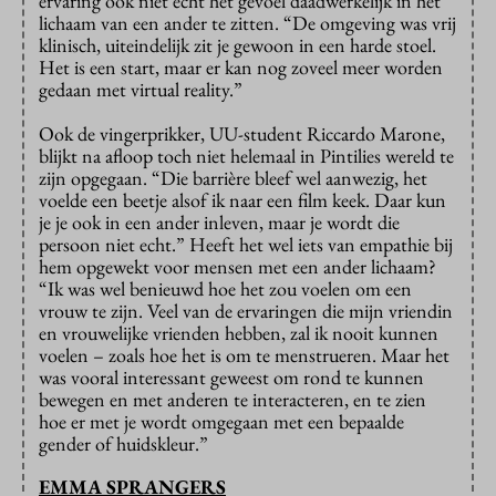
ervaring ook niet echt het gevoel daadwerkelijk in het
lichaam van een ander te zitten. “De omgeving was vrij
klinisch, uiteindelijk zit je gewoon in een harde stoel.
Het is een start, maar er kan nog zoveel meer worden
gedaan met virtual reality.”
Ook de vingerprikker, UU-student Riccardo Marone,
blijkt na afloop toch niet helemaal in Pintilies wereld te
zijn opgegaan. “Die barrière bleef wel aanwezig, het
voelde een beetje alsof ik naar een film keek. Daar kun
je je ook in een ander inleven, maar je wordt die
persoon niet echt.” Heeft het wel iets van empathie bij
hem opgewekt voor mensen met een ander lichaam?
“Ik was wel benieuwd hoe het zou voelen om een
vrouw te zijn. Veel van de ervaringen die mijn vriendin
en vrouwelijke vrienden hebben, zal ik nooit kunnen
voelen – zoals hoe het is om te menstrueren. Maar het
was vooral interessant geweest om rond te kunnen
bewegen en met anderen te interacteren, en te zien
hoe er met je wordt omgegaan met een bepaalde
gender of huidskleur.”
EMMA SPRANGERS