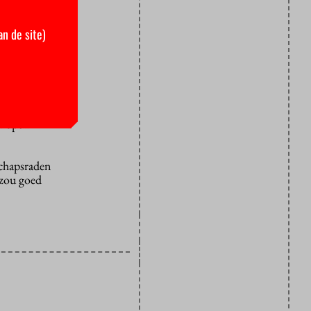
een blad
n het hoger
an de site)
et is.
itter van de
SO.
eld, is het
 bestaan
en open
schapsraden
 zou goed