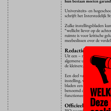
hun bestaan moeten garand
Universiteits- en hogescho
schrijft het Interstedelijk
Zulke instellingsbladen ku
“wellicht liever op de acht
ruimte is voor kritische ge
meebeslissen over de verdel
Redactieraad
Uit een – niet uitputtende –
algemene universiteiten over
de kleinere, is dat veel mind
Een deel van de redacties 
instelling, wat hun onafha
bladen een redactiestatuut 
WELK
benoemd door het bestuur v
functioneert als toezichtho
Deze 
Officieel vastleggen
ISO-voorzitter Tom van den