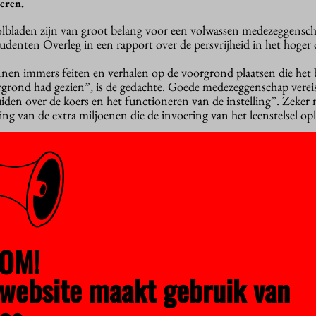
eren.
olbladen zijn van groot belang voor een volwassen medezeggensch
 Studenten Overleg in een rapport over de persvrijheid in het hoger
nnen immers feiten en verhalen op de voorgrond plaatsen die het 
ergrond had gezien”, is de gedachte. Goede medezeggenschap vereis
luiden over de koers en het functioneren van de instelling”. Zeker
ing van de extra miljoenen die de invoering van het leenstelsel opl
 inventarisatie van het ISO blijkt dat alle veertien publiek bekost
 een instellingsblad of -site beschikken. Bij de 36 hogescholen, en
er gebruikelijk: daar stopt de teller van het ISO bij acht.
heeft bovendien “een duidelijke relatie” met de communicatieafdel
nkelijkheid volgens het ISO niet ten goede komt. Weliswaar hebbe
en een redactieraad, maar de leden van die raad worden meestal a
OM!
an de instelling. “Zo wordt wellicht de schijn gewekt dat de reda
uder van het college van bestuur.”
website maakt gebruik van
 Brink roept de minister op om nader onderzoek te doen naar de