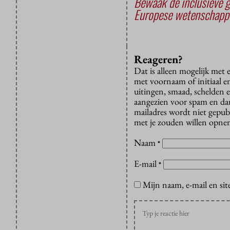
Bewaak de inclusieve g
Europese wetenschapp
Reageren?
Dat is alleen mogelijk met
met voornaam of initiaal e
uitingen, smaad, schelden e
aangezien voor spam en dan v
mailadres wordt niet gepub
met je zouden willen opnem
Naam
*
E-mail
*
Mijn naam, e-mail en sit