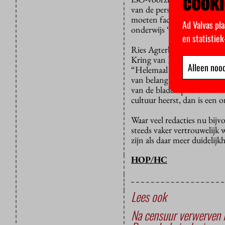
cooki
van de pers in het hoger ond
moeten faciliteren. Ministe
Ad Valvas pla
onderwijs “heel belangrijk” 
en statistie
Ries Agterberg, hoofdredac
Kring van Hoofdredacteuren
Alleen nood
“Helemaal nu de medezeggen
van belang dat studenten 
van de bladen precies zou k
cultuur heerst, dan is een 
Waar veel redacties nu bij
steeds vaker vertrouwelijk
zijn als daar meer duidelij
HOP/HC
Lees ook
Na censuur verwerven r