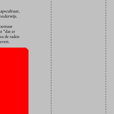
apscultuur,
 onderwijs.
bestuur
t “dat er
 nu de raden
evert.
igde
 zeker bij
ing van de
n veel
angesteld en
ctieraad
 positie