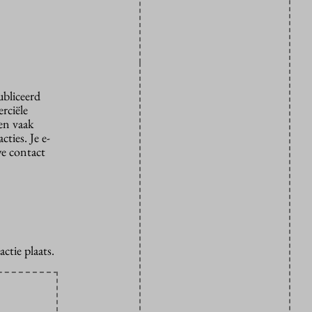
ubliceerd
rciële
den vaak
ties. Je e-
we contact
ctie plaats.