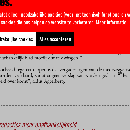
es.
erwijs. Hij wil dat officieel wordt vastgelegd dat de instellingen 
r van Engelshoven liet onlangs nog weten dat ze de persvrijheid i
atst alleen noodzakelijke cookies (voor het technisch functioneren v
vindt, maar dat ze geen sanctie kan opleggen als die vrije pers er ni
k-cookies die ons helpen de website te verbeteren.
Meer informatie
.
teur van het Utrechtse Digitale Universiteitsblad (DUB) en voorz
 van hogeronderwijsbladen, is blij met het onderzoek van het I
zakelijke cookies
Alles accepteren
schapsraden meer te vertellen hebben over de verdeling van het g
en medewerkers goed worden geïnformeerd.” Hoe de minister het
unnen garanderen weet hij niet. “Als er binnen een instelling ge
onafhankelijk blad moeilijk af te dwingen.”
voorbeeld tegenaan lopen is dat vergaderingen van de medezeggen
 worden verklaard, zodat er geen verslag kan worden gedaan. “Het
kheid over komt”, aldus Agterberg.
edacties meer onafhankelijkheid