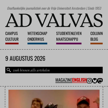
Onafhankelijke journalistiek over de Vrije Universiteit Amsterdam | Sinds 1953
CAMPUS
WETENSCHAP
STUDENTENLEVEN
COLUMN
CULTUUR
ONDERWIJS
MAATSCHAPPIJ
BLOG
9 AUGUSTUS 2026
MAGAZINE
ENGLISH