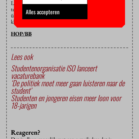
Landelijke Studenten Rechtsbureau krijgen we zoveel
telefoontjes dat we ons afvragen of de student
Alles accepteren
überhaupt zijn rechtspositie kent. De
klachtenprocedure is veel te mistig.”
HOP/BB
Lees ook
Studentenorganisatie ISO lanceert
vacaturebank
‘De politiek moet meer gaan luisteren naar de
student’
Studenten en jongeren eisen meer loon voor
18-jarigen
Reageren?