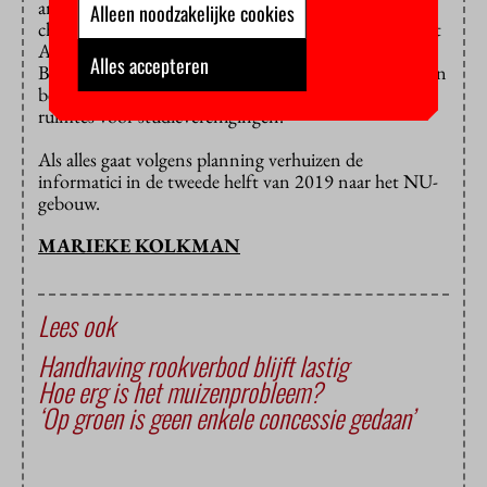
andere etages komen onder andere theoretische
Alleen noodzakelijke cookies
chemie, wiskunde, science, business & innovation, het
Athena Instituut en het onderwijsbureau van
Alles accepteren
Bètawetenschappen. De onderste zes verdiepingen zijn
bestemd voor onderwijs en aanverwante zaken, zoals
ruimtes voor studieverenigingen.
Als alles gaat volgens planning verhuizen de
informatici in de tweede helft van 2019 naar het NU-
gebouw.
MARIEKE KOLKMAN
Lees ook
Handhaving rookverbod blijft lastig
Hoe erg is het muizenprobleem?
‘Op groen is geen enkele concessie gedaan’