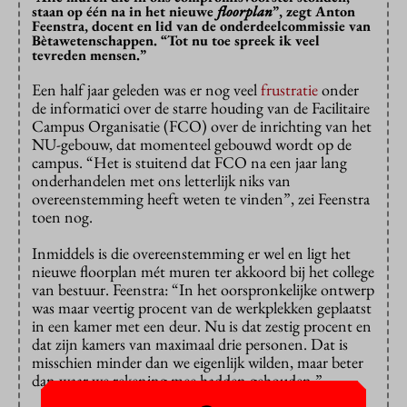
staan op één na in het nieuwe
floorplan
”, zegt Anton
Feenstra, docent en lid van de onderdeelcommissie van
Bètawetenschappen. “Tot nu toe spreek ik veel
tevreden mensen.”
Een half jaar geleden was er nog veel
frustratie
onder
de informatici over de starre houding van de Facilitaire
Campus Organisatie (FCO) over de inrichting van het
NU-gebouw, dat momenteel gebouwd wordt op de
campus. “Het is stuitend dat FCO na een jaar lang
onderhandelen met ons letterlijk niks van
overeenstemming heeft weten te vinden”, zei Feenstra
toen nog.
Inmiddels is die overeenstemming er wel en ligt het
nieuwe floorplan mét muren ter akkoord bij het college
van bestuur. Feenstra: “In het oorspronkelijke ontwerp
was maar veertig procent van de werkplekken geplaatst
in een kamer met een deur. Nu is dat zestig procent en
dat zijn kamers van maximaal drie personen. Dat is
misschien minder dan we eigenlijk wilden, maar beter
dan waar we rekening mee hadden gehouden.”