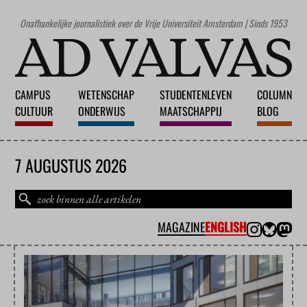
Onafhankelijke journalistiek over de Vrije Universiteit Amsterdam | Sinds 1953
CAMPUS
WETENSCHAP
STUDENTENLEVEN
COLUMN
CULTUUR
ONDERWIJS
MAATSCHAPPIJ
BLOG
7 AUGUSTUS 2026
MAGAZINE
ENGLISH