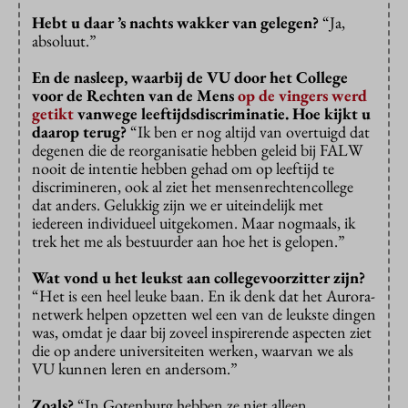
Hebt u daar ’s nachts wakker van gelegen?
“Ja,
absoluut.”
En de nasleep, waarbij de VU door het College
voor de Rechten van de Mens
op de vingers werd
getikt
vanwege leeftijdsdiscriminatie. Hoe kijkt u
daarop terug?
“Ik ben er nog altijd van overtuigd dat
degenen die de reorganisatie hebben geleid bij FALW
nooit de intentie hebben gehad om op leeftijd te
discrimineren, ook al ziet het mensenrechtencollege
dat anders. Gelukkig zijn we er uiteindelijk met
iedereen individueel uitgekomen. Maar nogmaals, ik
trek het me als bestuurder aan hoe het is gelopen.”
Wat vond u het leukst aan collegevoorzitter zijn?
“Het is een heel leuke baan. En ik denk dat het Aurora-
netwerk helpen opzetten wel een van de leukste dingen
was, omdat je daar bij zoveel inspirerende aspecten ziet
die op andere universiteiten werken, waarvan we als
VU kunnen leren en andersom.”
Zoals?
“In Gotenburg hebben ze niet alleen