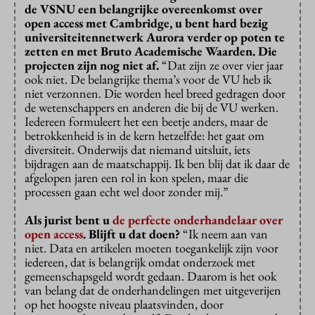
de VSNU een belangrijke overeenkomst over
open access met Cambridge, u bent hard bezig
universiteitennetwerk Aurora verder op poten te
zetten en met Bruto Academische Waarden. Die
projecten zijn nog niet af.
“Dat zijn ze over vier jaar
ook niet. De belangrijke thema’s voor de VU heb ik
niet verzonnen. Die worden heel breed gedragen door
de wetenschappers en anderen die bij de VU werken.
Iedereen formuleert het een beetje anders, maar de
betrokkenheid is in de kern hetzelfde: het gaat om
diversiteit. Onderwijs dat niemand uitsluit, iets
bijdragen aan de maatschappij. Ik ben blij dat ik daar de
afgelopen jaren een rol in kon spelen, maar die
processen gaan echt wel door zonder mij.”
Als jurist bent u
de perfecte onderhandelaar over
open access
. Blijft u dat doen?
“Ik neem aan van
niet. Data en artikelen moeten toegankelijk zijn voor
iedereen, dat is belangrijk omdat onderzoek met
gemeenschapsgeld wordt gedaan. Daarom is het ook
van belang dat de onderhandelingen met uitgeverijen
op het hoogste niveau plaatsvinden, door