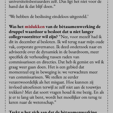
universiteitsbestuurders zelf. Dus ligt het niet voor de
hand dat ik dat blijf doen.”
‘We hebben de beslissing eindeloos uitgesteld.’
Was het
mislukken
van de bètasamenwerking de
druppel waardoor u besloot dat u niet langer
collegevoorzitter wil zijn?
“Nee, voor mezelf had ik
dit in december al besloten. Ik wil terug naar mijn oude
vak, corporate governance. Ik deed onderzoek naar en
adviseerde over de dynamiek in de boardroom, meer
specifiek de verhouding tussen raden van
commissarissen en directies. Dat heb ik gemist en wil ik
graag weer gaan doen. Het is een gebied dat
momenteel erg in beweging is: we verwachten meer
van commissarissen. We stellen ze eerder
verantwoordelijk als het misgaat. Hoe kunnen zij
invloed uitoefenen terwijl ze zelf niet aan de touwtjes
trekken? Met dat soort vragen houd ik me bezig. En als
je er te lang uit bent, wordt het moeilijker om terug te
keren naar de wetenschap.”
Trekt u het zich aan dat de bètasamenwerking