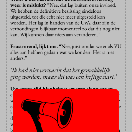
weer is mislukt?
“Nee, dat lag buiten onze invloed.
We hebben de definitieve beslissing eindeloos
uitgesteld, tot die echt niet meer uitgesteld kon
worden. Het lag in handen van de UvA, daar zijn de
verhoudingen blijkbaar momenteel zo dat dit nog niet
kan. Wij kunnen daar niets aan veranderen.”
Frustrerend, lijkt me.
“Nee, juist omdat we er als VU
alles aan hebben gedaan wat we konden. Het is niet
anders.”
‘Ik had niet verwacht dat het gemakkelijk
ging worden, maar dit was een heftige start.’
Uw eerste tijd hier hebt u ervaren als zwaar en
eenzaam. Waar kwam dat door?
“Ik werkte net drie
weken bij de VU toen de plannen voor de bètafusie de
eerste keer mislukten. Dat was vlak voor de kerst. In de
kerstvakantie werd ik gebeld door een journalist over
de zaak-Nijkamp [VU-economoom Peter Nijkamp
werd van plagiaat, zelfplagiaat en datamanipulatie
beschuldigd, red.], die vlak daarna aan het rollen kwam