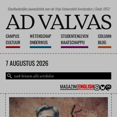
Onafhankelijke journalistiek over de Vrije Universiteit Amsterdam | Sinds 1953
CAMPUS
WETENSCHAP
STUDENTENLEVEN
COLUMN
CULTUUR
ONDERWIJS
MAATSCHAPPIJ
BLOG
7 AUGUSTUS 2026
MAGAZINE
ENGLISH