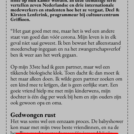
lente op hun kamer worden. In deze tiendelige serie
vertellen zeven Nederlandse en drie internationale
medewerkers en studenten hoe het ze vergaat. Deel 8:
Kirsten Lenferink, programmeur bij cultuurcentrum
Griffioen.
“Het gaat goed met me, maar het is wel een andere
staat van goed dan vóór corona. Mijn leven is in elk
geval niet saai geweest. Ik ben bewust het alleenstaand
moederschap ingegaan en na het zwangerschapsverlof
ben ik weer aan het werk gegaan.
Op mijn 33ste had ik geen partner, maar wel een
tikkende biologische klok. Toen dacht ik: dan moet ik
het maar alleen doen. Ik wilde geen partner zoeken om
een kind mee te krijgen, dat is geen eerlijke start. Een
goeie vriend hielp me met mijn kinderwens, mijn
dochter is één dag per week bij hem en zijn ouders zijn
ook gewoon opa en oma.
Gedwongen rust
Het was soms wel een eenzaam proces. De babyshower
kon maar met mijn twee beste vriendinnen, en na de
bevalling mocht er steeds maar één iemand bij zijn