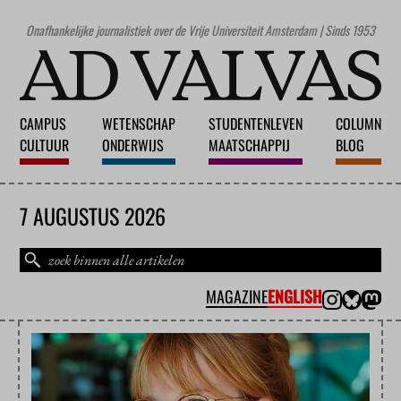
Onafhankelijke journalistiek over de Vrije Universiteit Amsterdam | Sinds 1953
CAMPUS
WETENSCHAP
STUDENTENLEVEN
COLUMN
CULTUUR
ONDERWIJS
MAATSCHAPPIJ
BLOG
7 AUGUSTUS 2026
MAGAZINE
ENGLISH