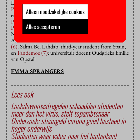
Lees ook:
Pandemoe (1)
: Gastvrouw Corrie Koning,
Alleen noodzakelijke cookies
en
Pandemoe (2)
: Student Nathanael Korfker,
Pandemoe (3)
, sportinstructeur Mickey Richards en
Alles accepteren
Pandemoe (4)
: Bert Jan Lietaert Peerbolte, hoogleraar
Nieuwe Testament, in het Engels,
Pandamn it (5)
:
Assistant Professor Younes Saramifar en
Pandamn it
(6)
. Salma Bel Lahdab, third-year student from Spain,
en
Pandemoe (7)
: universitair docent Oudgrieks Emilie
van Opstall
EMMA SPRANGERS
Lees ook
Lockdownmaatregelen schaadden studenten
meer dan het virus, stelt topambtenaar
Onderzoek: steungeld corona goed besteed in
hoger onderwijs
Studenten weer vaker naar het buitenland