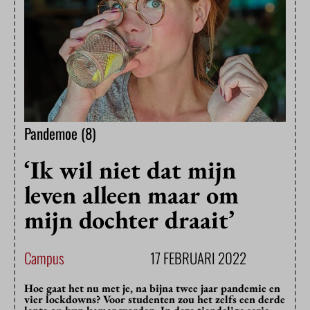
Pandemoe (8)
‘Ik wil niet dat mijn
leven alleen maar om
mijn dochter draait’
Campus
17 FEBRUARI 2022
Hoe gaat het nu met je, na bijna twee jaar pandemie en
vier lockdowns? Voor studenten zou het zelfs een derde