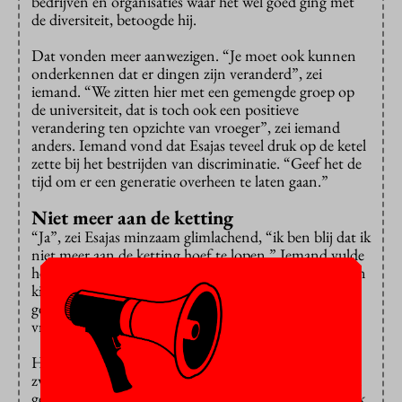
bedrijven en organisaties waar het wél goed ging met
de diversiteit, betoogde hij.
Dat vonden meer aanwezigen. “Je moet ook kunnen
onderkennen dat er dingen zijn veranderd”, zei
iemand. “We zitten hier met een gemengde groep op
de universiteit, dat is toch ook een positieve
verandering ten opzichte van vroeger”, zei iemand
anders. Iemand vond dat Esajas teveel druk op de ketel
zette bij het bestrijden van discriminatie. “Geef het de
tijd om er een generatie overheen te laten gaan.”
Niet meer aan de ketting
“Ja”, zei Esajas minzaam glimlachend, “ik ben blij dat ik
niet meer aan de ketting hoef te lopen.” Iemand vulde
hem aan: “Moet ik er maar vrede mee hebben dat mijn
kinderen pas over drie generaties partner bij een
gerenommeerd advocatenkantoor kunnen worden?”
vroeg hij.
Het debat werd gepolariseerd door de anti-
zwartepietenlobby, vond iemand. “Er worden punten
geponeerd en zo komen we nooit dichter tot elkaar. Ik