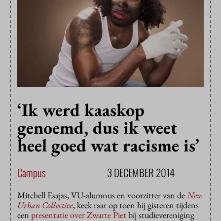
‘Ik werd kaaskop
genoemd, dus ik weet
heel goed wat racisme is’
Campus
3 DECEMBER 2014
Mitchell Esajas, VU-alumnus en voorzitter van de
New
Urban Collective
, keek raar op toen hij gisteren tijdens
een
presentatie over Zwarte Piet
bij studievereniging