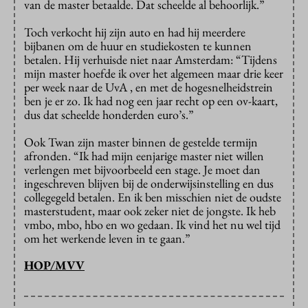
van de master betaalde. Dat scheelde al behoorlijk.”
Toch verkocht hij zijn auto en had hij meerdere
bijbanen om de huur en studiekosten te kunnen
betalen. Hij verhuisde niet naar Amsterdam: “Tijdens
mijn master hoefde ik over het algemeen maar drie keer
per week naar de UvA , en met de hogesnelheidstrein
ben je er zo. Ik had nog een jaar recht op een ov-kaart,
dus dat scheelde honderden euro’s.”
Ook Twan zijn master binnen de gestelde termijn
afronden. “Ik had mijn eenjarige master niet willen
verlengen met bijvoorbeeld een stage. Je moet dan
ingeschreven blijven bij de onderwijsinstelling en dus
collegegeld betalen. En ik ben misschien niet de oudste
masterstudent, maar ook zeker niet de jongste. Ik heb
vmbo, mbo, hbo en wo gedaan. Ik vind het nu wel tijd
om het werkende leven in te gaan.”
HOP/MVV