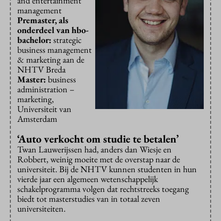
and entertainment
management
Premaster, als
onderdeel van hbo-
bachelor:
strategic
business management
& marketing aan de
NHTV Breda
Master:
business
administration –
marketing,
Universiteit van
Amsterdam
‘
Auto verkocht om studie te betalen’
Twan Lauwerijssen had, anders dan Wiesje en
Robbert, weinig moeite met de overstap naar de
universiteit. Bij de NHTV kunnen studenten in hun
vierde jaar een algemeen wetenschappelijk
schakelprogramma volgen dat rechtstreeks toegang
biedt tot masterstudies van in totaal zeven
universiteiten.