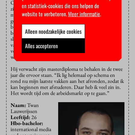
Ook Robbert liet zich niet leiden door de kosten van
en statistiek-cookies die ons helpen de
zijn premaster en master. “Ik denk dat de investering
website te verbeteren.
Meer informatie
.
makkelijk kan worden terugverdiend.” Hij prijst zich
gelukkig met de financiële steun van zijn ouders. De
buffer die hij in het hbo had opgebouwd met een
Alleen noodzakelijke cookies
bijbaan bij zijn afstudeerbedrijf, begint aardig te
slinken: “Nu ik met de master bezig ben, zijn veel
vakken en groepsopdrachten over de hele week
Alles accepteren
verspreid. Daardoor zie ik geen kans om te blijven
werken.”
Hij verwacht zijn masterdiploma te behalen in de twee
jaar die ervoor staan. “Ik lig helemaal op schema en
rond nu mijn laatste vakken aan het afronden, zodat ik
kan beginnen met afstuderen. Daar heb ik veel zin in.
Het wordt tijd om de arbeidsmarkt op te gaan.”
Naam:
Twan
Lauwerijssen
Leeftijd:
26
Hbo-bachelor:
international media