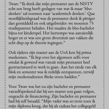
Twan: “Ik denk dat mijn premaster aan de NHTV
echt een brug heeft geslagen van wat ik maar ‘hbo-
denken’ zal noemen naar ‘academisch denken’. Qua
moeilijkheidsgraad was de premaster denk ik pittiger
dan gemiddeld en ook uitgebreider: we moesten 75
studiepunten behalen. Het maakte de hbo-bachelor
bijna tot kinderspel. Het leertempo was aanzienlijk
hoger en er was een grote diversiteit aan vakken die
echt diep op de theorie ingingen.”
Ook tijdens zijn master aan de UvA kon hij prima
meekomen. “Ik liep over het algemeen zelfs voor
omdat ik gewend was vanuit mijn premaster heel
gestructureerd te werk te gaan. Aan het einde van elk
blok en semester was ik redelijk ontspannen, terwijl
mijn medestudenten flinke stress hadden.”
Voor Twan was het na zijn bachelor en premaster
vanzelfsprekend dat hij een master zou gaan volgen,
ongeacht de financiering. Zijn bachelor en premaster
had hij zelf betaald. “Mijn vader was zo trots toen ik
mijn diploma kreeg, dat hij als cadeau het collegegeld