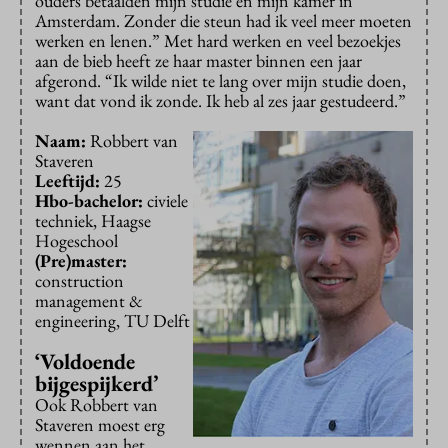
ouders betaalden mijn studie en mijn kamer in
Amsterdam. Zonder die steun had ik veel meer moeten
werken en lenen.” Met hard werken en veel bezoekjes
aan de bieb heeft ze haar master binnen een jaar
afgerond. “Ik wilde niet te lang over mijn studie doen,
want dat vond ik zonde. Ik heb al zes jaar gestudeerd.”
Naam:
Robbert van
Staveren
Leeftijd:
25
Hbo-bachelor:
civiele
techniek, Haagse
Hogeschool
(Pre)master:
construction
management &
engineering, TU Delft
‘Voldoende
bijgespijkerd’
Ook Robbert van
Staveren moest erg
wennen aan het