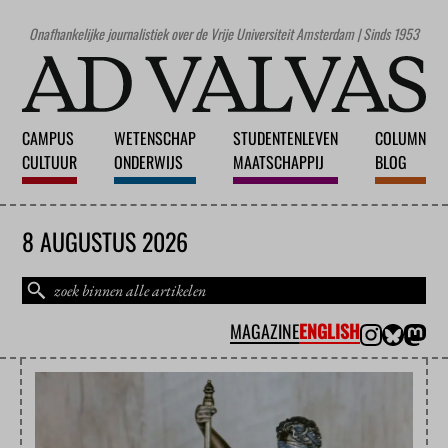
Onafhankelijke journalistiek over de Vrije Universiteit Amsterdam | Sinds 1953
CAMPUS
WETENSCHAP
STUDENTENLEVEN
COLUMN
CULTUUR
ONDERWIJS
MAATSCHAPPIJ
BLOG
8 AUGUSTUS 2026
MAGAZINE
ENGLISH