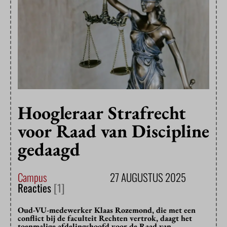
Hoogleraar Strafrecht
voor Raad van Discipline
gedaagd
Campus
27 AUGUSTUS 2025
Reacties
[1]
Oud-VU-medewerker Klaas Rozemond, die met een
conflict bij de faculteit Rechten vertrok, daagt het
toenmalige afdelingshoofd voor de Raad van