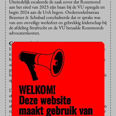
Uiteindelijk escaleerde de zaak zover dat Rozemond
aan het eind van 2023 zijn baan bij de VU opzegde en
begin 2024 aan de UvA begon. Onderzoeksbureau
Bezemer & Schubad concludeerde dat er sprake was
van een onveilige werksfeer en gebrekkig leiderschap bij
de afdeling Strafrecht en de VU betaalde Rozemonds
advocatenkosten.
Geen wederhoor
Het toenmalige hoofd van de afdeling Strafrecht – die
inmiddels geen afdelingshoofd meer is, maar nog wel
hoogleraar Strafrecht aan de VU – is ook werkzaam als
advocaat. Rozemond is van mening dat zij de
gedragscode van advocaten heeft geschonden door
hem als leidinggevende vals te beschuldigen van verbale
agressie en geen wederhoor te plegen.
WELKOM!
De voorzitter van de Raad van Discipline oordeelde
Deze website
afgelopen voorjaar dat er onvoldoende verband is
tussen het gedrag van de leidinggevende als
maakt gebruik van
afdelingshoofd op de VU en haar werk als advocaat om
te kunnen stellen dat het vertrouwen in de advocatuur