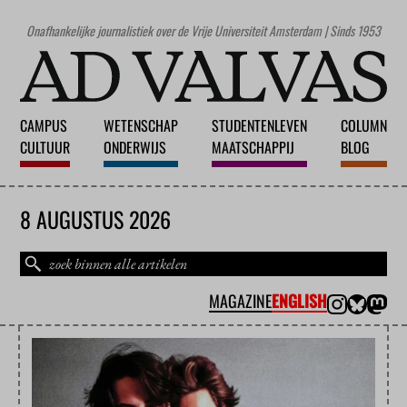
Onafhankelijke journalistiek over de Vrije Universiteit Amsterdam | Sinds 1953
CAMPUS
WETENSCHAP
STUDENTENLEVEN
COLUMN
CULTUUR
ONDERWIJS
MAATSCHAPPIJ
BLOG
8 AUGUSTUS 2026
MAGAZINE
ENGLISH