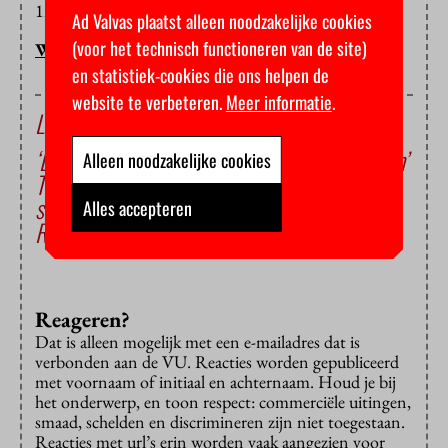
129. Borrel na in The Basket.
Ad Valvas plaatst alleen noodzakelijke cookies
(voor het technisch functioneren van de site)
WIN CASTERMANS
en statistiek-cookies die ons helpen de
website te verbeteren.
Meer informatie
.
Lees ook
‘Een studenten-wooncoöp zou fantastisch zijn’
Alleen noodzakelijke cookies
Tess’ nummer over haar moeders is groot
succes
Alles accepteren
Rialto VU draait vandaag zijn eerste films
Reageren?
Dat is alleen mogelijk met een e-mailadres dat is
verbonden aan de VU. Reacties worden gepubliceerd
met voornaam of initiaal en achternaam. Houd je bij
het onderwerp, en toon respect: commerciële uitingen,
smaad, schelden en discrimineren zijn niet toegestaan.
Reacties met url’s erin worden vaak aangezien voor