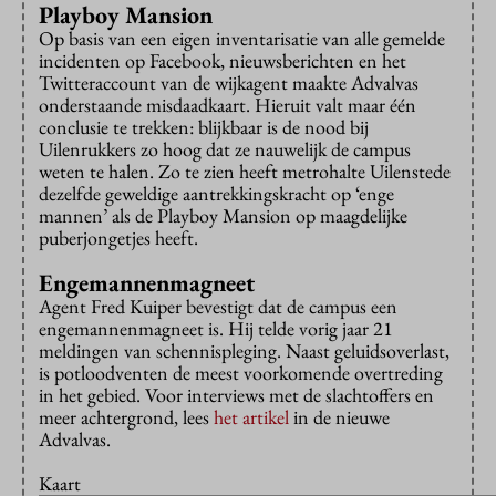
Playboy Mansion
Op basis van een eigen inventarisatie van alle gemelde
incidenten op Facebook, nieuwsberichten en het
Twitteraccount van de wijkagent maakte Advalvas
onderstaande misdaadkaart. Hieruit valt maar één
conclusie te trekken: blijkbaar is de nood bij
Uilenrukkers zo hoog dat ze nauwelijk de campus
weten te halen. Zo te zien heeft metrohalte Uilenstede
dezelfde geweldige aantrekkingskracht op ‘enge
mannen’ als de Playboy Mansion op maagdelijke
puberjongetjes heeft.
Engemannenmagneet
Agent Fred Kuiper bevestigt dat de campus een
engemannenmagneet is. Hij telde vorig jaar 21
meldingen van schennispleging. Naast geluidsoverlast,
is potloodventen de meest voorkomende overtreding
in het gebied. Voor interviews met de slachtoffers en
meer achtergrond, lees
het artikel
in de nieuwe
Advalvas.
Kaart