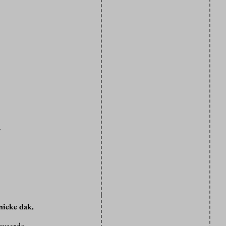
n
 unieke dak.
 waarde