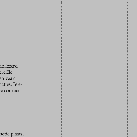
ubliceerd
rciële
den vaak
ties. Je e-
we contact
ctie plaats.