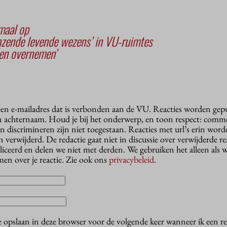
maal op
nzende levende wezens’ in VU-ruimtes
den overnemen’
 een e-mailadres dat is verbonden aan de VU. Reacties worden gep
n achternaam. Houd je bij het onderwerp, en toon respect: comme
n discrimineren zijn niet toegestaan. Reacties met url’s erin wor
erwijderd. De redactie gaat niet in discussie over verwijderde reac
liceerd en delen we niet met derden. We gebruiken het alleen als 
en over je reactie. Zie ook ons
privacybeleid
.
e opslaan in deze browser voor de volgende keer wanneer ik een rea