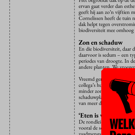
ervan gaat verder dan esthe
geeft hij aan zo’n vijftien
Cornelissen heeft de tuin n
dak helpt tegen overstromi
biodiversiteit mee omhoog 
Zon en schaduw
En die biodiversiteit, daar
daarvoor is sedum – een typ
periodes van droogte. In d
andere planten. We vroegen
Vreemd genoeg deed niemand
collega’s hun eigen studie
minder zonnige plekken pe
schaduwplanten haal je een
van meer dan twintig inhe
‘Eten is weten’
WELK
De rondleiding begint aan d
vooral de sedums doen het 
zaadmengsel zat, roze vetkr