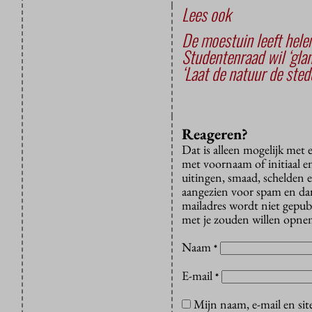
Lees ook
De moestuin leeft hele
Studentenraad wil ‘gla
‘Laat de natuur de ste
Reageren?
Dat is alleen mogelijk met
met voornaam of initiaal e
uitingen, smaad, schelden e
aangezien voor spam en dan v
mailadres wordt niet gepub
met je zouden willen opnem
Naam
*
E-mail
*
Mijn naam, e-mail en sit