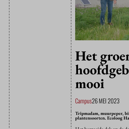
Het groe
hoofdgeb
mooi
Campus
26 MEI 2023
Tripmadam, muurpeper, bies
plantensoorten. Ecoloog Ha
Het begroeide dak op de de