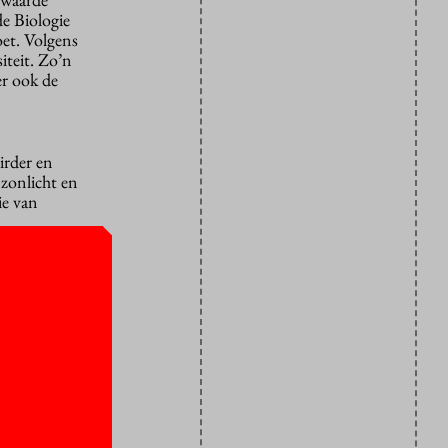
de Biologie
oet. Volgens
iteit. Zo’n
er ook de
irder en
 zonlicht en
ie van
n en
ge en
n
n mengsel
n.”
s, maar
 in het
aarse