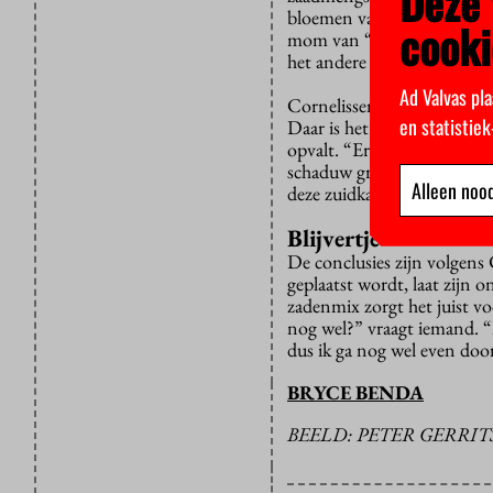
Deze 
bloemen van het bieslook o
cooki
mom van “eten is weten” st
het andere juist pittig (
Ad Valvas pla
Cornelissen vraagt ons het
en statistie
Daar is het een stuk koeler,
opvalt. “Er zijn hier veel 
schaduw groeien hier hele 
Alleen nood
deze zuidkant te zien, maar
Blijvertje
De conclusies zijn volgens
geplaatst wordt, laat zijn
zadenmix zorgt het juist voo
nog wel?” vraagt iemand. “
dus ik ga nog wel even doo
BRYCE BENDA
BEELD: PETER GERRIT