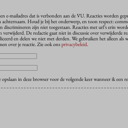
 een e-mailadres dat is verbonden aan de VU. Reacties worden gep
n achternaam. Houd je bij het onderwerp, en toon respect: comme
n discrimineren zijn niet toegestaan. Reacties met url’s erin wor
erwijderd. De redactie gaat niet in discussie over verwijderde reac
liceerd en delen we niet met derden. We gebruiken het alleen als 
en over je reactie. Zie ook ons
privacybeleid
.
e opslaan in deze browser voor de volgende keer wanneer ik een rea