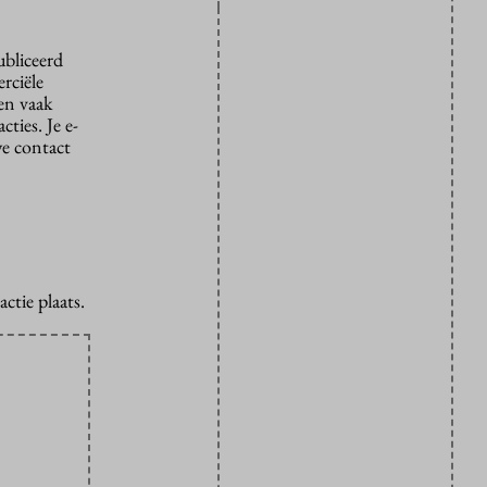
ubliceerd
rciële
den vaak
ties. Je e-
we contact
ctie plaats.