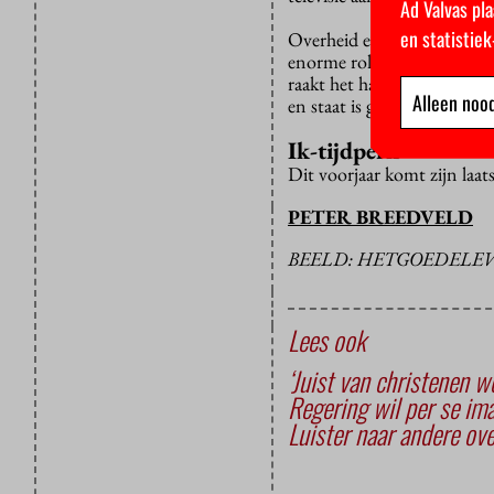
Ad Valvas pla
en statistie
Overheid en religie hebben
enorme rol in het leven va
raakt het hart; de overheid
Alleen nood
en staat is geen scheiding t
Ik-tijdperk
Dit voorjaar komt zijn laats
PETER BREEDVELD
BEELD: HETGOEDELE
Lees ook
‘Juist van christenen 
Regering wil per se im
Luister naar andere ov