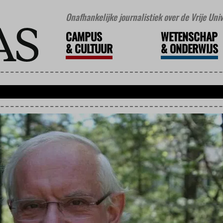
Onafhankelijke journalistiek over de Vrije Un
CAMPUS
WETENSCHAP
&
CULTUUR
&
ONDERWIJS