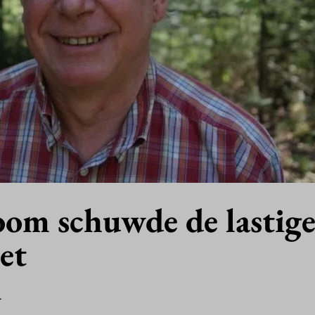
om schuwde de lastig
et
4