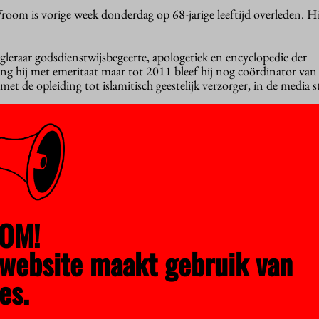
oom is vorige week donderdag op 68-jarige leeftijd overleden. Hi
eraar godsdienstwijsbegeerte, apologetiek en encyclopedie der
ing hij met emeritaat maar tot 2011 bleef hij nog coördinator van
 met de opleiding tot islamitisch geestelijk verzorger, in de media s
muziek
 gebied van de interreligieuze dialoog, die de lastige vragen niet
smaken met elkaar niet verder komt dan het eten van couscous en
k wordt het toeristentheologie”, zei hij in 2009 op een symposium
en
Societal Impact Award
, die de VU hem uitreikte voor zijn ‘wete
evante werk’.
OM!
hebben elkaar nodig
website maakt gebruik van
de overeenkomsten tussen boeddhisme en christendom, christend
 Vroom toen tegen
Advalvas
. “Natuurlijk is het belangrijk om te zi
es.
t is minstens zo belangrijk te weten met welke aspecten we moeit
n maar overeenkomsten zijn, wordt je ongeloofwaardig. Alleen al als
heel anders.”