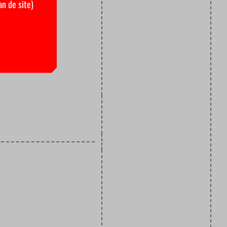
an de site)
elen een
en. Religie
tussen kerk
en?”