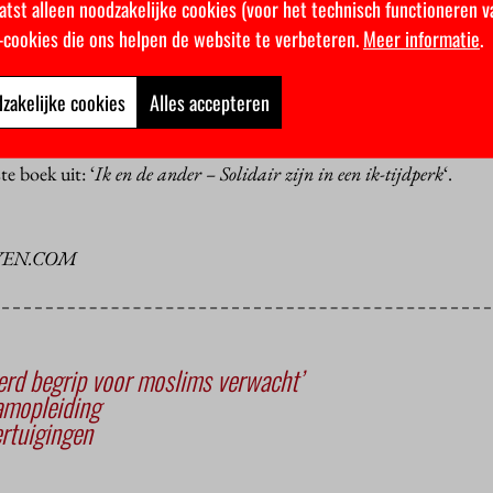
atst alleen noodzakelijke cookies (voor het technisch functioneren v
k-cookies die ons helpen de website te verbeteren.
Meer informatie
.
 elkaar nodig, vond Vroom. “Levensbeschouwingen en religies sp
n menen en dus in de samenleving. De overheid kan dat niet neger
 regelt het leven; het één kan niet zonder het ander. De scheiding 
zakelijke cookies
Alles accepteren
ussen staat en religie. Waarom zou je religies geen positieve rol gev
te boek uit: ‘
Ik en de ander – Solidair zijn in een ik-tijdperk
‘.
VEN.COM
werd begrip voor moslims verwacht’
amopleiding
ertuigingen