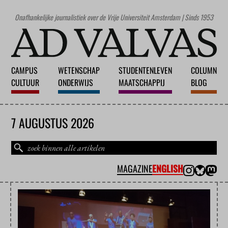
Onafhankelijke journalistiek over de Vrije Universiteit Amsterdam | Sinds 1953
CAMPUS
WETENSCHAP
STUDENTENLEVEN
COLUMN
CULTUUR
ONDERWIJS
MAATSCHAPPIJ
BLOG
7 AUGUSTUS 2026
MAGAZINE
ENGLISH