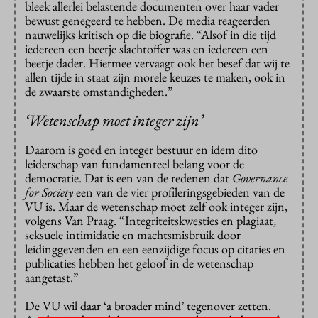
bleek allerlei belastende documenten over haar vader
bewust genegeerd te hebben. De media reageerden
nauwelijks kritisch op die biografie. “Alsof in die tijd
iedereen een beetje slachtoffer was en iedereen een
beetje dader. Hiermee vervaagt ook het besef dat wij te
allen tijde in staat zijn morele keuzes te maken, ook in
de zwaarste omstandigheden.”
‘Wetenschap moet integer zijn’
Daarom is goed en integer bestuur en idem dito
leiderschap van fundamenteel belang voor de
democratie. Dat is een van de redenen dat
Governance
for Society
een van de vier profileringsgebieden van de
VU is. Maar de wetenschap moet zelf ook integer zijn,
volgens Van Praag. “Integriteitskwesties en plagiaat,
seksuele intimidatie en machtsmisbruik door
leidinggevenden en een eenzijdige focus op citaties en
publicaties hebben het geloof in de wetenschap
aangetast.”
De VU wil daar ‘a broader mind’ tegenover zetten.