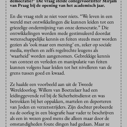
democratie?” Die vraag stelde collegevoorzitter Mirjam
van Praag bij de opening van het academisch jaar.
En die vraag stelt ze niet voor niets. “We leven in een
wereld met ontwikkelingen die kunnen leiden tot een
griezelige ondermijning van onze democratie.” Die
ontwikkelingen worden mede gestimuleerd doordat
wetenschappelijke kennis en feiten steeds meer worden
gezien als ‘ook maar een mening’ en, zeker op sociale
media, mythen en zelfs regelrechte leugens als
‘waarheid’ worden aangenomen. Gebrekkige kennis
van context en verleden en manipulatie van feiten
kunnen volgens haar leiden tot het nivelleren van de
grens tussen goed en kwaad.
Ze haalde een voorbeeld aan uit de Tweede
Wereldoorlog. Willem van Boetzelaer had een
leidinggevende rol bij de Sicherheitsdienst en was
betrokken bij het oppakken, martelen en deporteren
van Joden en verzetsstrijders. Zijn dochter probeerde
na de oorlog in een biografie haar vader te beschrijven
als een in wezen goed mens die alleen maar door de
omstandigheden foute dingen had gedaan. Maar ze