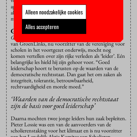
vervalste recente en minder recente geschiedenis
agressie moet legitimeren, dreigt het gevaar dat wij
Alleen noodzakelijke cookies
allemaal weer meelopers en profiteurs worden van
misdadige regimes.”
Alles accepteren
Goed leiderschap
Good-old
‘alleskunner’ Paul Rosenmöller, ooit leider
van GroenLinks, nu voorzitter van de vereniging voor
scholen in het voortgezet onderwijs, mocht nog
komen vertellen over zijn rijke verleden als ‘leider’. Eén
belangrijke les hield hij zijn gehoor voor. “Goed
leiderschap hoort te berusten op de waarden van de
democratische rechtsstaat. Dan gaat het om zaken als
integriteit, tolerantie, betrouwbaarheid,
rechtvaardigheid en morele moed.”
‘Waarden van de democratische rechtsstaat
zijn de basis voor goed leiderschap’
Daarna mochten twee jonge leiders hun zaak bepleiten.
Pieter Lossie was een van de aanvoerders van de
scholierenstaking voor het klimaat en is nu voorzitter
van het Landelijk Aktie Komitee van Scholieren