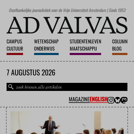
Onafhankelijke journalistiek over de Vrije Universiteit Amsterdam | Sinds 1953
CAMPUS
WETENSCHAP
STUDENTENLEVEN
COLUMN
CULTUUR
ONDERWIJS
MAATSCHAPPIJ
BLOG
7 AUGUSTUS 2026
MAGAZINE
ENGLISH