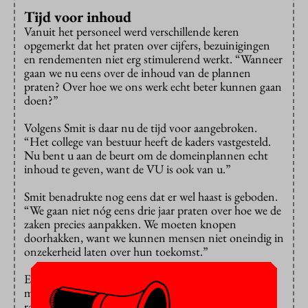
Tijd voor inhoud
Vanuit het personeel werd verschillende keren
opgemerkt dat het praten over cijfers, bezuinigingen
en rendementen niet erg stimulerend werkt. “Wanneer
gaan we nu eens over de inhoud van de plannen
praten? Over hoe we ons werk echt beter kunnen gaan
doen?”
Volgens Smit is daar nu de tijd voor aangebroken.
“Het college van bestuur heeft de kaders vastgesteld.
Nu bent u aan de beurt om de domeinplannen echt
inhoud te geven, want de VU is ook van u.”
Smit benadrukte nog eens dat er wel haast is geboden.
“We gaan niet nóg eens drie jaar praten over hoe we de
zaken precies aanpakken. We moeten knopen
doorhakken, want we kunnen mensen niet oneindig in
onzekerheid laten over hun toekomst.”
Een andere reden volgens Smit om snel voortgang te
maken is dat de hele organisatie nu op slot dreigt te
raken. “We hebben al een tijdlang een vacaturestop en