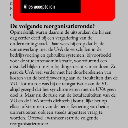
medewerkers overigens niet te melden. Het was in
Alles accepteren
hoofdlijn een herhaling van zaken die de afgelopen
maanden al eens zijn gezegd.
De volgende reorganisatieronde?
Opmerkelijk waren daarom de uitspraken die hij een
dag eerder deed bij een vergadering van de
ondernemingsraad. Daar wees hij erop dat bij de
samenwerking met de UvA de verschillen in de
bedrijfsvoering en gebruikte systemen, bijvoorbeeld
voor de studentenadministratie, voortdurend een
obstakel blijken te zijn bij dingen echt samen doen. Zo
gaat de UvA veel verder met het doorberekenen van
kosten van de bedrijfsvoering aan de faculteiten dan de
VU. Tot nu toe was bij de reorganisatie aan de VU
altijd gezegd dat het synchroniseren met de UVA geen
doel is. Maar nu de fusie van de bètafaculteiten van de
VU en de UvA steeds dichterbij komt, lijkt het op
elkaar afstemmen van de bedrijfsvoering van beide
universiteiten ook een steeds urgentere vraag te
worden. Oftewel : wanneer start de volgende
reorganisatieronde?