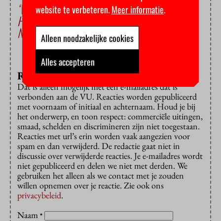
‘VU heeft last van witte, westerse blik’
website te verbeteren.
Meer informatie
.
Hoe diverser, hoe beter
Nieuwkomers doen het goed
Alleen noodzakelijke cookies
Alles accepteren
Reageren?
Dat is alleen mogelijk met een e-mailadres dat is
verbonden aan de VU. Reacties worden gepubliceerd
met voornaam of initiaal en achternaam. Houd je bij
het onderwerp, en toon respect: commerciële uitingen,
smaad, schelden en discrimineren zijn niet toegestaan.
Reacties met url’s erin worden vaak aangezien voor
spam en dan verwijderd. De redactie gaat niet in
discussie over verwijderde reacties. Je e-mailadres wordt
niet gepubliceerd en delen we niet met derden. We
gebruiken het alleen als we contact met je zouden
willen opnemen over je reactie. Zie ook ons
privacybeleid
.
Naam
*