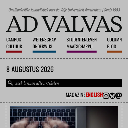
Onafhankelijke journalistiek over de Vrije Universiteit Amsterdam | Sinds 1953
CAMPUS
WETENSCHAP
STUDENTENLEVEN
COLUMN
CULTUUR
ONDERWIJS
MAATSCHAPPIJ
BLOG
8 AUGUSTUS 2026
MAGAZINE
ENGLISH