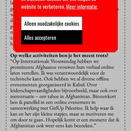
lastig dat ik niet in Afghanistan woon, maar dat was
website te verbeteren.
Meer informatie
.
gelukkig geen vereiste. Het grootste deel van ons team
woont in Kabul, maar er werken ook vrouwen vanuit
de VS en Canada. Ik spreek Farsi en ik heb
skills
die ik
Alleen noodzakelijke cookies
goed online kan inzetten. In een maandelijkse Zoom-
meeting bespreken we onze doelen en wisselen we
Alles accepteren
ideeën uit. De verhalen zijn enorm inspirerend en we
hebben al veel moois kunnen organiseren.”
Op welke activiteiten ben je het meest trots?
“Op Internationale Vrouwendag hebben we
prominente Afghaanse vrouwen hun verhaal online
laten vertellen. Ik was verantwoordelijk voor de
technische kant. Ook hebben we al diverse offline
evenementen georganiseerd in Kabul. Over
leiderschapsvaardigheden bijvoorbeeld, maar ook over
menstruatie – een taboe in Afghanistan. Binnenkort
ben ik panellid in een online evenement in
samenwerking met GirlUp Palestine. Ik help waar ik
kan en het zijn kleine stapjes, maar ze motiveren me
om door te gaan. Hopelijk komt er een moment dat ik
Afghanistan ook weer eens kan bezoeken.”