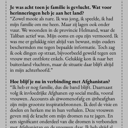
Je was acht toen je familie is gevlucht. Wat voor
herinneringen heb je aan het land?
“Zowel mooie als nare. Ik was jong, ik speelde, ik had
mijn familie om me heen. Maar zij lagen ook onder
vuur. We woonden in de provincie Helmand, waar de
Taliban actief was. Mijn ooms en opa zijn vermoord. Ik
was me er gelukkig niet altijd van bewust, mijn ouders
beschermden me tegen bepaalde informatie. Toch zag
ik ook dingen op straat, bijvoorbeeld geweld tegen een
vrouw met ontblote enkels. Gelukkig kon ik naar het
buitenland vluchten, maar de situatie daar blijft altijd
in mijn achterhoofd.”
Hoe blijf je nu in verbinding met Afghanistan?
“Ik heb er nog familie, dus die band blijft. Daarnaast
volg ik invloedrijke Afghanen op social media, vooral
vrouwen. Accounts als @womenofafg en @theafghan
zijn mijn grootste inspiratiebronnen. Ik deel de visie en
doelen en herken me in hun verhalen. Deze vrouwen
geven mij de kracht om mijn dromen na te jagen. En
een significant onderdeel van die dromen is verbonden
met Afghanistan en de vrouwen daar. Ik heb altijd al