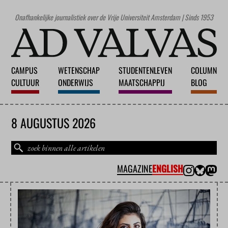
Onafhankelijke journalistiek over de Vrije Universiteit Amsterdam | Sinds 1953
CAMPUS
WETENSCHAP
STUDENTENLEVEN
COLUMN
CULTUUR
ONDERWIJS
MAATSCHAPPIJ
BLOG
8 AUGUSTUS 2026
MAGAZINE
ENGLISH