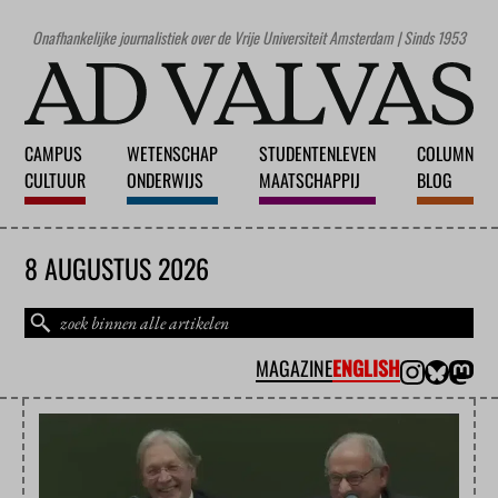
Onafhankelijke journalistiek over de Vrije Universiteit Amsterdam | Sinds 1953
CAMPUS
WETENSCHAP
STUDENTENLEVEN
COLUMN
CULTUUR
ONDERWIJS
MAATSCHAPPIJ
BLOG
8 AUGUSTUS 2026
MAGAZINE
ENGLISH