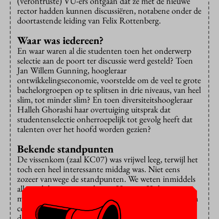
(verontruste) VU-ers ontgaan dat ze met de nieuwe
rector hadden kunnen discussiëren, notabene onder de
doortastende leiding van Felix Rottenberg.
Waar was iedereen?
En waar waren al die studenten toen het onderwerp
selectie aan de poort ter discussie werd gesteld? Toen
Jan Willem Gunning, hoogleraar
ontwikkelingseconomie, voorstelde om de veel te grote
bachelorgroepen op te splitsen in drie niveaus, van heel
slim, tot minder slim? En toen diversiteitshoogleraar
Halleh Ghorashi haar overtuiging uitsprak dat
studentenselectie onherroepelijk tot gevolg heeft dat
talenten over het hoofd worden gezien?
Bekende standpunten
De vissenkom (zaal KC07) was vrijwel leeg, terwijl het
toch een heel interessante middag was. Niet eens
zozeer vanwege de standpunten. We weten inmiddels
allemaal dat economiedecaan Harmen Verbruggen
meer autonomie wil voor de faculteiten, en dat hij zijn
communicatie-, financiële en hrm-medewerkers liever
dicht bij zich heeft, in het hart van de faculteit. We