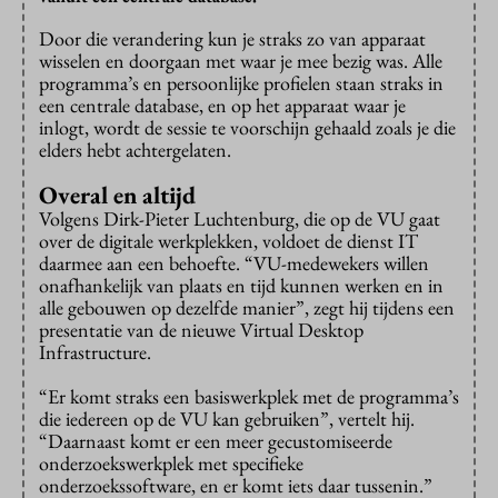
Door die verandering kun je straks zo van apparaat
wisselen en doorgaan met waar je mee bezig was. Alle
programma’s en persoonlijke profielen staan straks in
een centrale database, en op het apparaat waar je
inlogt, wordt de sessie te voorschijn gehaald zoals je die
elders hebt achtergelaten.
Overal en altijd
Volgens Dirk-Pieter Luchtenburg, die op de VU gaat
over de digitale werkplekken, voldoet de dienst IT
daarmee aan een behoefte. “VU-medewekers willen
onafhankelijk van plaats en tijd kunnen werken en in
alle gebouwen op dezelfde manier”, zegt hij tijdens een
presentatie van de nieuwe Virtual Desktop
Infrastructure.
“Er komt straks een basiswerkplek met de programma’s
die iedereen op de VU kan gebruiken”, vertelt hij.
“Daarnaast komt er een meer gecustomiseerde
onderzoekswerkplek met specifieke
onderzoekssoftware, en er komt iets daar tussenin.”