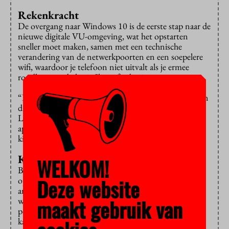
Rekenkracht
De overgang naar Windows 10 is de eerste stap naar de
nieuwe digitale VU-omgeving, wat het opstarten
sneller moet maken, samen met een technische
verandering van de netwerkpoorten en een soepelere
wifi, waardoor je telefoon niet uitvalt als je ermee
rondloopt en belt via Skype for business.
“De rekenkracht is straks centraal georganiseerd in een
database en niet meer op de pc zelf”, zegt
Luchtenburg. “En die is zwaar. Het wisselen van
apparaten kan zelfs als je een Youtube-filmpje aan het
kijken bent met geluid.”
Kleine kastjes
WELKOM!
Bij de korte demonstratie gaat een presentatie die
Deze website
openstaat op de ene laptop inderdaad verder op de
andere na inloggen. Het beeld van de eerste laptop
maakt gebruik van
wordt direct zwart. En er staan twee voorbeelden van
pc’s zoals ze er straks uit komen te zien: kleine zwarte
kastjes, met niks meer dan een netwerkaansluiting en