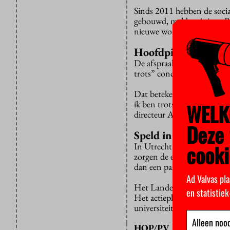
Sinds 2011 hebben de soci
gebouwd, meldt minister B
nieuwe woningen opgelever
Hoofdpijndossiers
De afspraak was dat er ei
trots” concludeert minist
Dat betekent niet dat stud
ik ben trots dat we veel h
WELK
directeur Ardin Mourik-Gel
Deze 
Speld in een hooiber
cooki
In Utrecht en Amsterdam bl
zorgen de extra woningen 
dan een paar jaar geleden.
Ad Valvas pla
Het Landelijk actieplan st
en statistie
Het actieplan werd onder 
universiteitenvereniging 
Alleen nood
HOP/PV