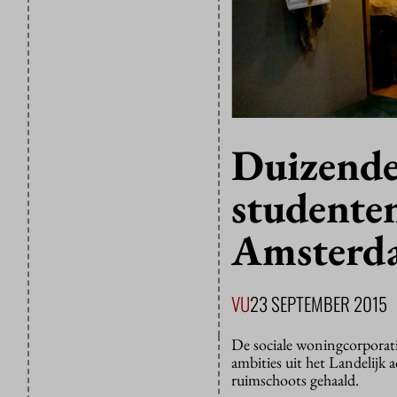
Duizende
studente
Amsterda
VU
23 SEPTEMBER 2015
De sociale woningcorpora
ambities uit het Landelijk
ruimschoots gehaald.