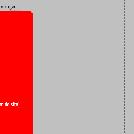
woningen
t er 17.708
et gepaste
oede weg en
rs”, zegt
sters.
ntensteden
p een kamer
an de site)
e lossen.