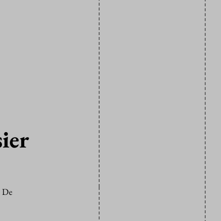
ier
. De