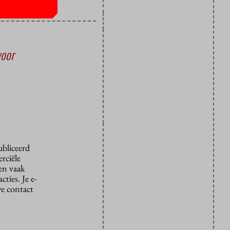
voor
ubliceerd
rciële
den vaak
ties. Je e-
we contact