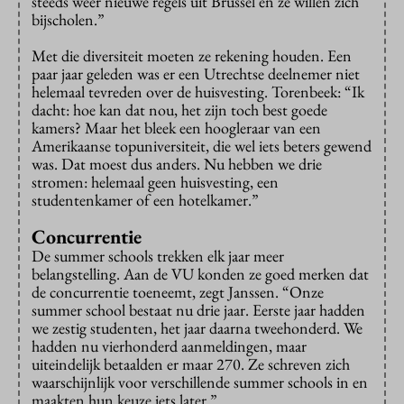
steeds weer nieuwe regels uit Brussel en ze willen zich
bijscholen.”
Met die diversiteit moeten ze rekening houden. Een
paar jaar geleden was er een Utrechtse deelnemer niet
helemaal tevreden over de huisvesting. Torenbeek: “Ik
dacht: hoe kan dat nou, het zijn toch best goede
kamers? Maar het bleek een hoogleraar van een
Amerikaanse topuniversiteit, die wel iets beters gewend
was. Dat moest dus anders. Nu hebben we drie
stromen: helemaal geen huisvesting, een
studentenkamer of een hotelkamer.”
Concurrentie
De summer schools trekken elk jaar meer
belangstelling. Aan de VU konden ze goed merken dat
de concurrentie toeneemt, zegt Janssen. “Onze
summer school bestaat nu drie jaar. Eerste jaar hadden
we zestig studenten, het jaar daarna tweehonderd. We
hadden nu vierhonderd aanmeldingen, maar
uiteindelijk betaalden er maar 270. Ze schreven zich
waarschijnlijk voor verschillende summer schools in en
maakten hun keuze iets later.”