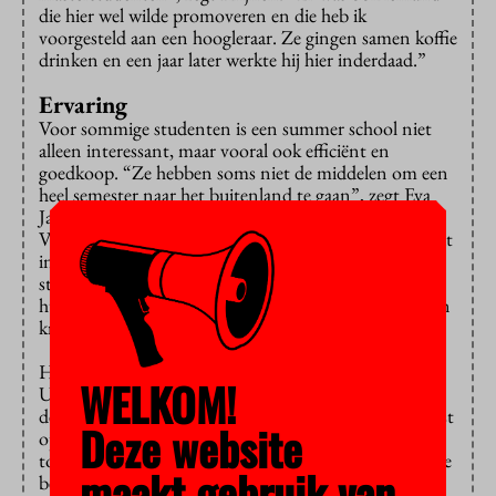
die hier wel wilde promoveren en die heb ik
voorgesteld aan een hoogleraar. Ze gingen samen koffie
drinken en een jaar later werkte hij hier inderdaad.”
Ervaring
Voor sommige studenten is een summer school niet
alleen interessant, maar vooral ook efficiënt en
goedkoop. “Ze hebben soms niet de middelen om een
heel semester naar het buitenland te gaan”, zegt Eva
Janssen van de Amsterdam Summer School van de
Vrije Universiteit. “Op deze manier krijgen ze toch wat
internationale ervaring. En voor Amerikaanse
studenten is een summer school ook een manier om
hun dure studie sneller af te ronden.” Want studenten
krijgen gewoon studiepunten voor de cursussen.
Het niveau kan per cursus sterk verschillen. Voor een
WELKOM!
Utrechtse cursus theoretische fysica moeten
deelnemers eerst een aanbevelingsbrief en een cijferlijst
Deze website
opsturen, vertelt Torenbeek. “En als ze worden
toegelaten, krijgen ze een
fee waiver
: ze hoeven niets te
maakt gebruik van
betalen. Voor die vakken is het echt een manier om