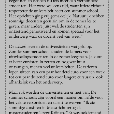
begonnen en hebben nu iets meer dan vierhonderd
studenten. Het werd wel eens tijd, want iedere zichzelf
respecterende universiteit heeft een summer school.
Het oprichten ging vrij gemakkelijk. Natuurlijk hebben
sommige docenten geen zin om in de zomer les te
geven, maar andere juist wel: de studenten zijn
ontzettend gemotiveerd en komen speciaal voor het
onderwerp waar de docent veel van weet.”
De
schools
leveren de universiteiten wat geld op.
Zonder summer school zouden de kamers voor
uitwisselingsstudenten in de zomer leegstaan. Je kunt
er beter cursisten in zetten en nog wat huur
ontvangen, menen veel universiteiten. De tarieven
lopen uiteen van een paar honderd euro voor een week
tot een paar duizend euro voor langere cursussen, ook
afhankelijk van het onderwerp.
Maar rijk worden de universiteiten er niet van. De
summer schools zijn vooral een manier om liefde voor
het vak te verspreiden en talent te werven. “Ik zie
sommige cursisten in Maastricht terug als
masterstudenten”, zegt Krijnen. “Er was ook iemand