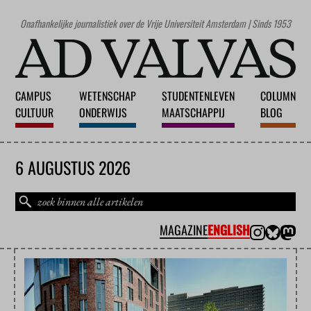
Onafhankelijke journalistiek over de Vrije Universiteit Amsterdam | Sinds 1953
CAMPUS
WETENSCHAP
STUDENTENLEVEN
COLUMN
CULTUUR
ONDERWIJS
MAATSCHAPPIJ
BLOG
6 AUGUSTUS 2026
MAGAZINE
ENGLISH