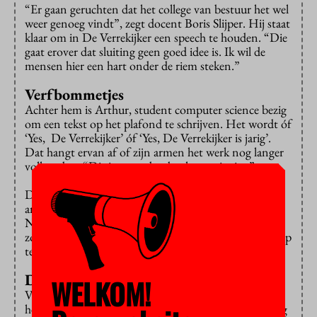
“Er gaan geruchten dat het college van bestuur het wel
weer genoeg vindt”, zegt docent Boris Slijper. Hij staat
klaar om in De Verrekijker een speech te houden. “Die
gaat erover dat sluiting geen goed idee is. Ik wil de
mensen hier een hart onder de riem steken.”
Verfbommetjes
Achter hem is Arthur, student computer science bezig
om een tekst op het plafond te schrijven. Het wordt óf
‘Yes, De Verrekijker’ óf ‘Yes, De Verrekijker is jarig’.
Dat hangt ervan af of zijn armen het werk nog langer
volhouden. “Dit is zwaarder dan het eruit ziet.”
De Verrekijkerbestuurslid Sophie (student culturele
antropologie) vult buiten een ballonnetje met verf.
Niet om mee naar het bestuur te gooien. “We gaan er
zo een schilderij mee maken, door er met dartpijltjes op
te gooien.”
Dreigende sluiting
WELKOM!
Van een dreigende sluiting weet Sophie niets. “Daar
heb ik niets van gehoord. Ik hoop het niet.” Voorlopig