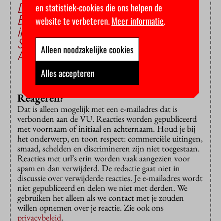
De scriptie is dood, leve de scriptie
en statistiek-cookies die ons helpen de
Bedrijf neemt hap uit stufi van zeker 350
website te verbeteren.
Meer informatie
.
internationals
Student kunstmatige intelligentie gepakt op
Alleen noodzakelijke cookies
AI-fraude
Alles accepteren
Reageren?
Dat is alleen mogelijk met een e-mailadres dat is
verbonden aan de VU. Reacties worden gepubliceerd
met voornaam of initiaal en achternaam. Houd je bij
het onderwerp, en toon respect: commerciële uitingen,
smaad, schelden en discrimineren zijn niet toegestaan.
Reacties met url’s erin worden vaak aangezien voor
spam en dan verwijderd. De redactie gaat niet in
discussie over verwijderde reacties. Je e-mailadres wordt
niet gepubliceerd en delen we niet met derden. We
gebruiken het alleen als we contact met je zouden
willen opnemen over je reactie. Zie ook ons
privacybeleid
.