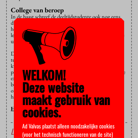
College van beroep
In de haast schreef de deeltijdstudente ook nog eens
dwars door de opmerkingen van de twee docenten
heen die haar tentamen hadden nagekeken. Verder
leken de toegevoegde antwoorden verdacht veel op de
uitleg die de docenten tijdens de inzage gaven.
De student mocht van de examencommissie geen
tentamens en hertentamens meer doen in het vierde
kwartaal van het vorige studiejaar. Daartegen
WELKOM!
protesteerde ze eerst bij het college van beroep voor de
examens van de hogeschool. Toen ze ongelijk kreeg,
Deze website
besloot ze naar het college van beroep voor het hoger
onderwijs (CBHO) te stappen. Maar de rechter gaf
maakt gebruik van
haar ongelijk.
cookies.
HOP/BB
Ad Valvas plaatst alleen noodzakelijke cookies
Lees ook
(voor het technisch functioneren van de site)