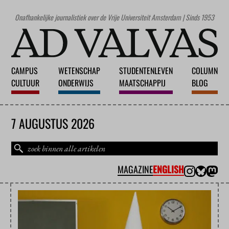
Onafhankelijke journalistiek over de Vrije Universiteit Amsterdam | Sinds 1953
CAMPUS
WETENSCHAP
STUDENTENLEVEN
COLUMN
CULTUUR
ONDERWIJS
MAATSCHAPPIJ
BLOG
7 AUGUSTUS 2026
MAGAZINE
ENGLISH