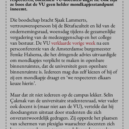
ze boos dat de VU geen helder mondkapjesstandpunt
inneemt.
Die boodschap bracht Sjaak Lammerts,
vertrouwenspersoon bij de Bètafaculteit en lid van de
ondernemingsraad, woensdag tijdens de gezamenlijke
vergadering van de medezeggenschap en het college
van bestuur. De VU
verklaarde vorige week
na een
persconferentie van de Amsterdamse burgemeester
Femke Halsema, die het dringende advies uitvaardigde
om mondkapjes verplicht te maken in openbare
binnenruimtes, dat de universiteit geen openbare
binnenruimte is. Iedereen mag dus zelf kiezen of hij of
zij een mondkapje draagt en ‘we respecteren elkaars
keuze hierin’.
Maar dat zit niet iedereen op de campus lekker. Selin
Çakmak van de universitaire studentenraad, wier vader
ook docent is (maar niet aan de VU), vertelde dat hij
doodsangsten uitstaat door studenten die zich
onverantwoordelijk gedragen. Zij opperde het plaatsen
van schermen van plexiglas waarachter docenten zich