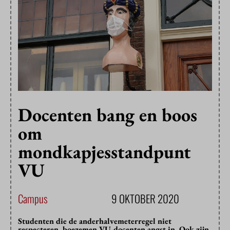
Docenten bang en boos
om
mondkapjesstandpunt
VU
Campus
9 OKTOBER 2020
Studenten die de anderhalvemeterregel niet
respecteren, boezemen VU-docenten angst in. Ook zijn