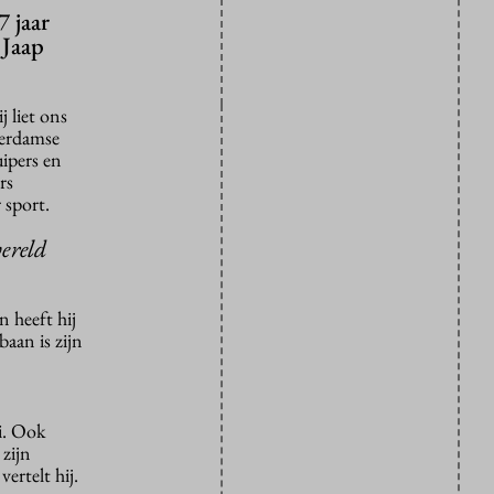
7 jaar
 Jaap
j liet ons
terdamse
uipers en
rs
 sport.
wereld
 heeft hij
baan is zijn
i. Ook
 zijn
ertelt hij.