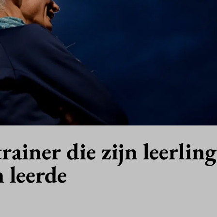
rainer die zijn leerlin
 leerde