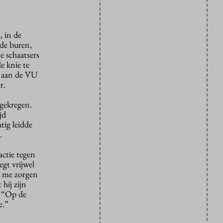
, in de
 de buren,
te schaatsers
e knie te
ie aan de VU
r.
egekregen.
jd
tig leidde
.
actie tegen
egt vrijwel
ik me zorgen
 hij zijn
. “Op de
e.”