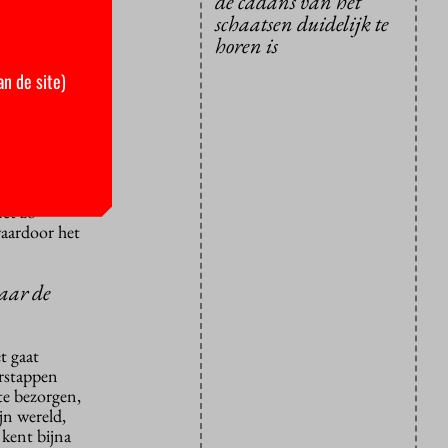
de cadans van het
schaatsen duidelijk te
. Nog geen
horen is
n? Geweldig
an de site)
 inmiddels
tsen
de schaats
o lief les
net zo
 waardoor het
naar de
t gaat
erstappen
te bezorgen,
jn wereld,
 kent bijna