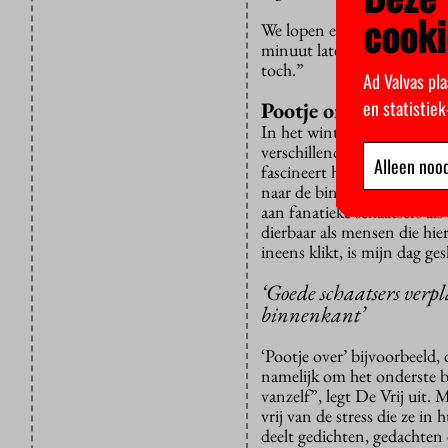
cooki
We lopen een houtpad op naa
minuut later zien we inderd
toch.”
Ad Valvas pla
en statistie
Pootje onder
In het winterseizoen is De 
verschillende generaties A
Alleen nood
fascineert hem nog altijd.
naar de binnenkant. Overkom
aan fanatieke schaatsers al
dierbaar als mensen die hier
ineens klikt, is mijn dag ges
‘Goede schaatsers verp
binnenkant’
‘Pootje over’ bijvoorbeeld,
namelijk om het onderste be
vanzelf”, legt De Vrij uit.
vrij van de stress die ze in
deelt gedichten, gedachten e