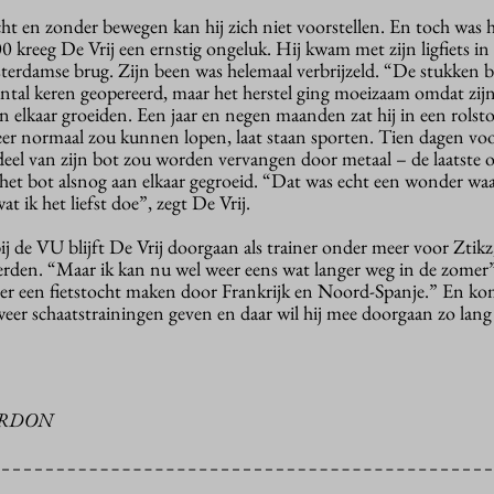
ht en zonder bewegen kan hij zich niet voorstellen. En toch was h
0 kreeg De Vrij een ernstig ongeluk. Hij kwam met zijn ligfiets in
erdamse brug. Zijn been was helemaal verbrijzeld. “De stukken b
aantal keren geopereerd, maar het herstel ging moeizaam omdat zij
n elkaar groeiden. Een jaar en negen maanden zat hij in een rolst
weer normaal zou kunnen lopen, laat staan sporten. Tien dagen vo
deel van zijn bot zou worden vervangen door metaal – de laatste o
 het bot alsnog aan elkaar gegroeid. “Dat was echt een wonder wa
t ik het liefst doe”, zegt De Vrij.
j de VU blijft De Vrij doorgaan als trainer onder meer voor Ztikz,
eerden. “Maar ik kan nu wel weer eens wat langer weg in de zomer
mer een fietstocht maken door Frankrijk en Noord-Spanje.” En k
eer schaatstrainingen geven en daar wil hij mee doorgaan zo lang 
URDON