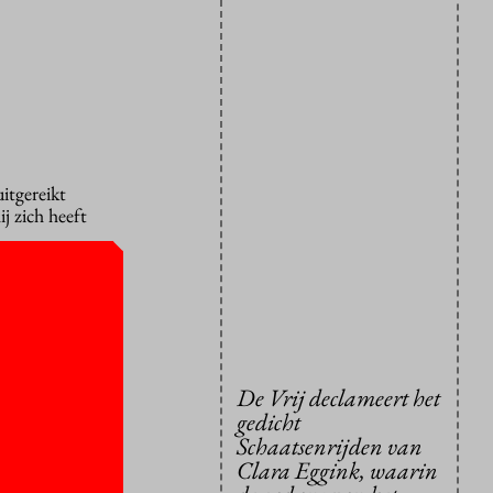
itgereikt
j zich heeft
 meteen voor
t gedicht
De Vrij declameert het
rland”,
gedicht
 ik vind dat
Schaatsenrijden van
en en kou”,
Clara Eggink, waarin