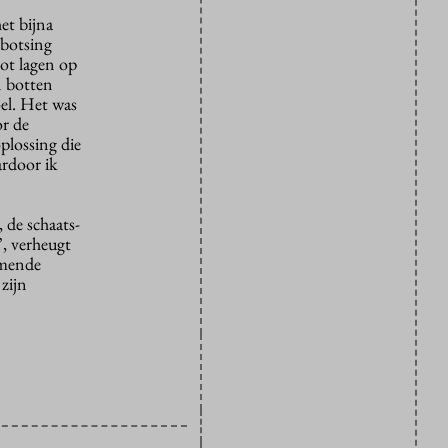
et bijna
 botsing
ot lagen op
n botten
oel. Het was
or de
plossing die
ardoor ik
 de schaats-
”, verheugt
omende
zijn