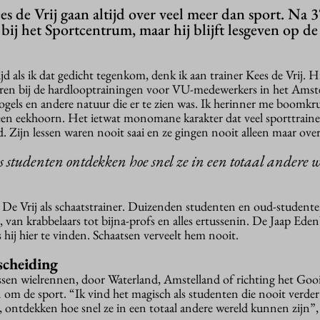
s de Vrij gaan altijd over veel meer dan sport. Na 3
 bij het Sportcentrum, maar hij blijft lesgeven op de
ijd als ik dat gedicht tegenkom, denk ik aan trainer Kees de Vrij. Hi
leren bij de hardlooptrainingen voor VU-medewerkers in het Ams
ogels en andere natuur die er te zien was. Ik herinner me boomkr
en eekhoorn. Het ietwat monomane karakter dat veel sporttraine
. Zijn lessen waren nooit saai en ze gingen nooit alleen maar over
s studenten ontdekken hoe snel ze in een totaal andere 
 Vrij als schaatstrainer. Duizenden studenten en oud-studenten
, van krabbelaars tot bijna-profs en alles ertussenin. De Jaap Eden
s hij hier te vinden. Schaatsen verveelt hem nooit.
cheiding
ussen wielrennen, door Waterland, Amstelland of richting het Goo
en om de sport. “Ik vind het magisch als studenten die nooit verder
 ontdekken hoe snel ze in een totaal andere wereld kunnen zijn”, v