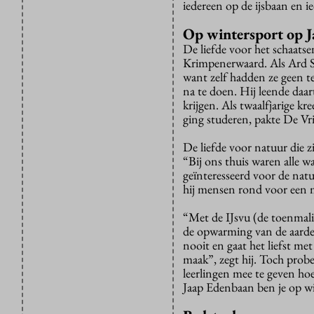
iedereen op de ijsbaan en 
Op wintersport op 
De liefde voor het schaatsen
Krimpenerwaard. Als Ard Sc
want zelf hadden ze geen tel
na te doen. Hij leende daa
krijgen. Als twaalfjarige kr
ging studeren, pakte De Vri
De liefde voor natuur die z
“Bij ons thuis waren alle w
geïnteresseerd voor de natu
hij mensen rond voor een mi
“Met de IJsvu (de toenmali
de opwarming van de aarde”, 
nooit en gaat het liefst me
maak”, zegt hij. Toch probee
leerlingen mee te geven hoe
Jaap Edenbaan ben je op wi