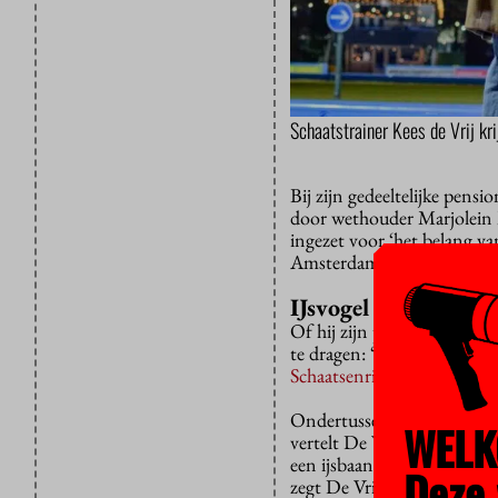
Schaatstrainer Kees de Vrij k
Bij zijn gedeeltelijke pen
door wethouder Marjolein M
ingezet voor ‘het belang v
Amsterdammers’, zo staat 
IJsvogel
Of hij zijn pupillen nog al
te dragen: “
Glad en wijd ligt
Schaatsenrijden
van Clara E
Ondertussen lopen we een r
WELK
vertelt De Vrij. Het is een
een ijsbaan zou moeten zij
Deze 
zegt De Vrij. Het buiten zi