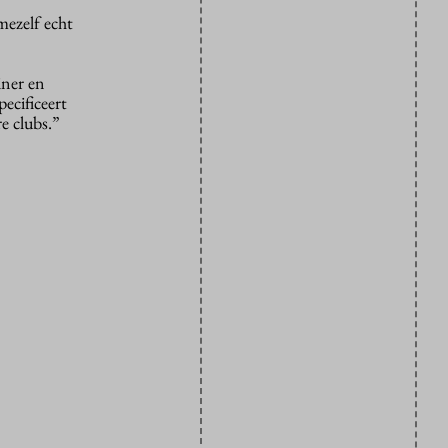
mezelf echt
iner en
pecificeert
e clubs.”