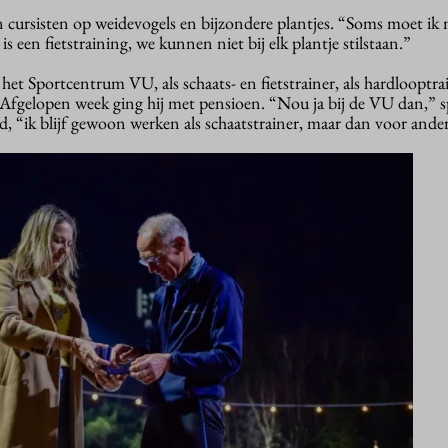
n cursisten op weidevogels en bijzondere plantjes. “Soms moet ik 
is een fietstraining, we kunnen niet bij elk plantje stilstaan.”
 het Sportcentrum VU, als schaats- en fietstrainer, als hardlooptra
er. Afgelopen week ging hij met pensioen. “Nou ja bij de VU dan,” s
d, “ik blijf gewoon werken als schaatstrainer, maar dan voor ander