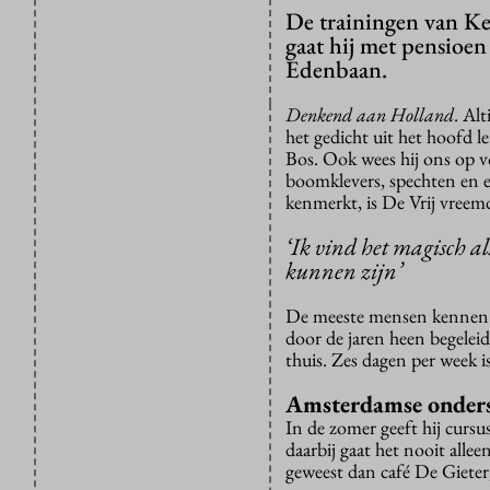
De trainingen van Kee
gaat hij met pensioen
Edenbaan.
Denkend aan Holland
. Alt
het gedicht uit het hoofd 
Bos. Ook wees hij ons op v
boomklevers, spechten en e
kenmerkt, is De Vrij vreemd
‘Ik vind het magisch al
kunnen zijn’
De meeste mensen kennen De
door de jaren heen begeleid
thuis. Zes dagen per week i
Amsterdamse onders
In de zomer geeft hij curs
daarbij gaat het nooit alle
geweest dan café De Gieter,