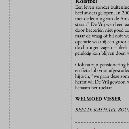
Rolstoel
Een leven zonder buitenluc
heel anders gelopen. In 200
met de leuning van de Amst
straat.” De Vrij werd een 
door bacteriën niet goed aa
maar de vraag of hij ooit 
operatie waarbij een groot 
de chirurgen zagen – bleek
gelukkig kon blijven doen wa
Ook na zijn pensionering bi
en fietsclub voor afgestud
hij zich, “we gaan deze zo
herfst wil De Vrij gewoon w
lichaam het toelaat.
WELMOED VISSER
BEELD: RAPHAEL BO