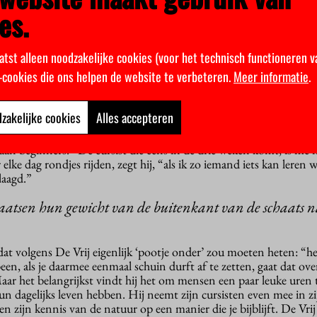
es.
st de ijsbaan. De Vrij vertelt over ijsvogels die hier soms zitten
aad blauwe streep over de sloot schieten. “Zie je dat? Die kleure
atst alleen noodzakelijke cookies (voor het technisch functioneren v
k-cookies die ons helpen de website te verbeteren.
Meer informatie
.
Vrij zes dagen per week op de Jaap Edenbaan te vinden. Hij heeft
msterdamse studenten leren schaatsen. De beweging van het schaa
zakelijke cookies
Alles accepteren
 “Goede schaatsers verplaatsen hun gewicht van de buitenkant van 
en heet dat. Dat probeer ik mensen te leren.” De Vrij geeft net z
s aan beginners. “De cursist die eens in de drie weken komt, is me 
 elke dag rondjes rijden, zegt hij, “als ik zo iemand iets kan leren
laagd.”
laatsen hun gewicht van de buitenkant van de schaats 
 dat volgens De Vrij eigenlijk ‘pootje onder’ zou moeten heten: “he
en, als je daarmee eenmaal schuin durft af te zetten, gaat dat ov
 Maar het belangrijkst vindt hij het om mensen een paar leuke uren 
 hun dagelijks leven hebben. Hij neemt zijn cursisten even mee in zi
n zijn kennis van de natuur op een manier die je bijblijft. De Vrij