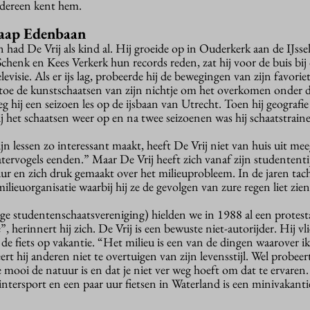
iedereen kent hem.
Jaap Edenbaan
 had De Vrij als kind al. Hij groeide op in Ouderkerk aan de IJssel
henk en Kees Verkerk hun records reden, zat hij voor de buis bij
evisie. Als er ijs lag, probeerde hij de bewegingen van zijn favorie
rtoe de kunstschaatsen van zijn nichtje om het overkomen onder d
eeg hij een seizoen les op de ijsbaan van Utrecht. Toen hij geograf
j het schaatsen weer op en na twee seizoenen was hij schaatstraine
ijn lessen zo interessant maakt, heeft De Vrij niet van huis uit me
atervogels eenden.” Maar De Vrij heeft zich vanaf zijn studententi
ur en zich druk gemaakt over het milieuprobleem. In de jaren tach
lieuorganisatie waarbij hij ze de gevolgen van zure regen liet zien
ge studentenschaatsvereniging) hielden we in 1988 al een protest
herinnert hij zich. De Vrij is een bewuste niet-autorijder. Hij vli
t de fiets op vakantie. “Het milieu is een van de dingen waarover 
rt hij anderen niet te overtuigen van zijn levensstijl. Wel probeert
 mooi de natuur is en dat je niet ver weg hoeft om dat te ervaren
ntersport en een paar uur fietsen in Waterland is een minivakanti