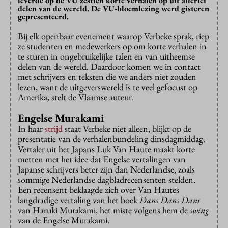
leverde op de VU zestien korte verhalen op uit allerlei
delen van de wereld. De VU-bloemlezing werd gisteren
gepresenteerd.
Bij elk openbaar evenement waarop Verbeke sprak, riep
ze studenten en medewerkers op om korte verhalen in
te sturen in ongebruikelijke talen en van uitheemse
delen van de wereld. Daardoor komen we in contact
met schrijvers en teksten die we anders niet zouden
lezen, want de uitgeverswereld is te veel gefocust op
Amerika, stelt de Vlaamse auteur.
Engelse Murakami
In haar
strijd
staat Verbeke niet alleen, blijkt op de
presentatie van de verhalenbundeling dinsdagmiddag.
Vertaler uit het Japans Luk Van Haute maakt korte
metten met het idee dat Engelse vertalingen van
Japanse schrijvers beter zijn dan Nederlandse, zoals
sommige Nederlandse dagbladrecensenten stelden.
Een recensent beklaagde zich over Van Hautes
langdradige vertaling van het boek
Dans Dans Dans
van Haruki Murakami, het miste volgens hem de
swing
van de Engelse Murakami.