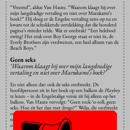
“Vreemd”, aldus Van Haute. “Waarom klaagt hij over
mijn langdradige vertaling en niet over Marukami’s
boek?” Hij sloeg er de Engelse vertaling eens op na en
kwam tot de schokkende ontdekking dat die honderd
pagina’s minder telde. Wat er ontbrak? “Een heleboel
swing! Het stuk over Boy George staat er niet in, de
Everly Brothers zijn verdwenen, een heel album van de
Beach Boys.”
Geen seks
‘Waarom klaagt hij over mijn langdradige
vertaling en niet over Marukami’s boek?’
En niet alleen dat: ook de seks ontbreekt. De
hoofdpersoon zit in het boek op een balkon de
Playboy
te lezen – in de Engelstalige versie zit hij alleen op het
balkon. Van Haute vervolgt: “Geen rock-‘n-roll, geen
seks. Hoe zit het dan met drugs?” Welja, die ontbreekt
ook. Als de mannelijke hoofdpersoon wat drinkt met
een dertienjarige scholiere, krijgt ze in het Japanse
origineel en de Nederlandse vertaling een piña colada