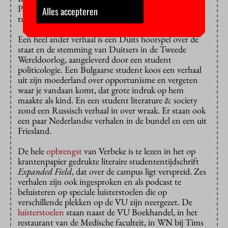
Pakistan is. De man eindigt in het niemandsland
Alles accepteren
tussen de twee grensslagbomen.
Een heel ander verhaal is een Duits hoorspel over de
staat en de stemming van Duitsers in de Tweede
Wereldoorlog, aangeleverd door een student
politicologie. Een Bulgaarse student koos een verhaal
uit zijn moederland over opportunisme en vergeten
waar je vandaan komt, dat grote indruk op hem
maakte als kind. En een student literature & society
zond een Russisch verhaal in over wraak. Er staan ook
een paar Nederlandse verhalen in de bundel en een uit
Friesland.
De hele
opbrengst
van Verbeke is te lezen in het op
krantenpapier gedrukte literaire studententijdschrift
Expanded Field
, dat over de campus ligt verspreid. Zes
verhalen zijn ook ingesproken en als podcast te
beluisteren op speciale luisterstoelen die op
verschillende plekken op de VU zijn neergezet. De
luisterstoelen
staan naast de VU Boekhandel, in het
restaurant van de Medische faculteit, in WN bij Tims