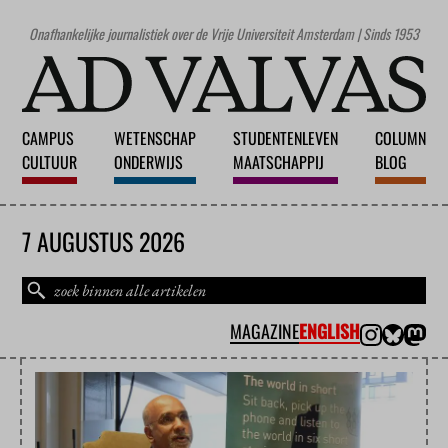
Onafhankelijke journalistiek over de Vrije Universiteit Amsterdam | Sinds 1953
CAMPUS
WETENSCHAP
STUDENTENLEVEN
COLUMN
CULTUUR
ONDERWIJS
MAATSCHAPPIJ
BLOG
7 AUGUSTUS 2026
MAGAZINE
ENGLISH