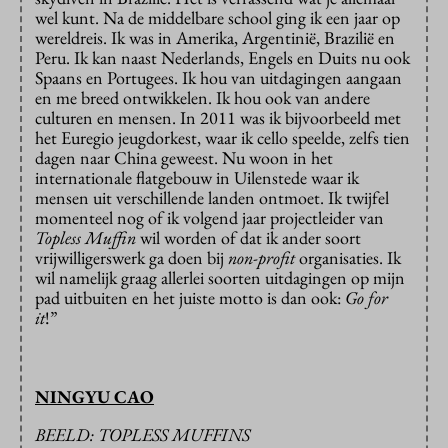
wel kunt. Na de middelbare school ging ik een jaar op
wereldreis. Ik was in Amerika, Argentinië, Brazilië en
Peru. Ik kan naast Nederlands, Engels en Duits nu ook
Spaans en Portugees. Ik hou van uitdagingen aangaan
en me breed ontwikkelen. Ik hou ook van andere
culturen en mensen. In 2011 was ik bijvoorbeeld met
het Euregio jeugdorkest, waar ik cello speelde, zelfs tien
dagen naar China geweest. Nu woon in het
internationale flatgebouw in Uilenstede waar ik
mensen uit verschillende landen ontmoet. Ik twijfel
momenteel nog of ik volgend jaar projectleider van
Topless Muffin
wil worden of dat ik ander soort
vrijwilligerswerk ga doen bij
non-profit
organisaties. Ik
wil namelijk graag allerlei soorten uitdagingen op mijn
pad uitbuiten en het juiste motto is dan ook:
Go for
it
!”
NINGYU CAO
BEELD: TOPLESS MUFFINS