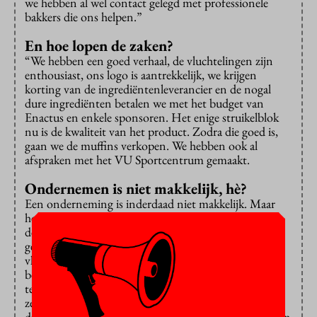
we hebben al wel contact gelegd met professionele
bakkers die ons helpen.”
En hoe lopen de zaken?
“We hebben een goed verhaal, de vluchtelingen zijn
enthousiast, ons logo is aantrekkelijk, we krijgen
korting van de ingrediëntenleverancier en de nogal
dure ingrediënten betalen we met het budget van
Enactus en enkele sponsoren. Het enige struikelblok
nu is de kwaliteit van het product. Zodra die goed is,
gaan we de muffins verkopen. We hebben ook al
afspraken met het VU Sportcentrum gemaakt.
Ondernemen is niet makkelijk, hè?
Een onderneming is inderdaad niet makkelijk. Maar
het is belangrijk te geloven in wat je doet, creatief te
denken, tijd en energie in je project te steken en
gewoon geduld te hebben. En kijk: nu kunnen de
vluchtelingen tweemaal per maand bingoën met
bejaarden en zijn we bezig met het muffinproject. Bij
tegenslagen put ik graag inspiratie uit de speeches van
zelfhulpgoeroe Anthony Robins. Daarin komt
duidelijk naar voren wat het belang en de waarde is van