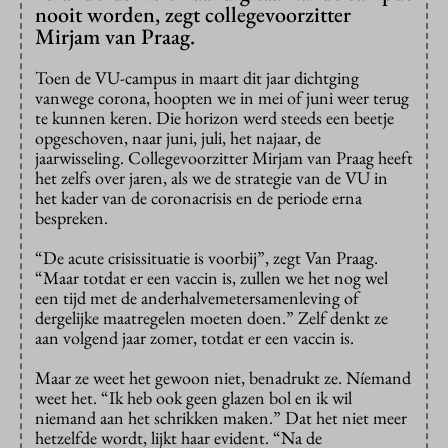
nooit worden, zegt collegevoorzitter
Mirjam van Praag.
Toen de VU-campus in maart dit jaar dichtging
vanwege corona, hoopten we in mei of juni weer terug
te kunnen keren. Die horizon werd steeds een beetje
opgeschoven, naar juni, juli, het najaar, de
jaarwisseling. Collegevoorzitter Mirjam van Praag heeft
het zelfs over jaren, als we de strategie van de VU in
het kader van de coronacrisis en de periode erna
bespreken.
“De acute crisissituatie is voorbij”, zegt Van Praag.
“Maar totdat er een vaccin is, zullen we het nog wel
een tijd met de anderhalvemetersamenleving of
dergelijke maatregelen moeten doen.” Zelf denkt ze
aan volgend jaar zomer, totdat er een vaccin is.
Maar ze weet het gewoon niet, benadrukt ze. Níemand
weet het. “Ik heb ook geen glazen bol en ik wil
niemand aan het schrikken maken.” Dat het niet meer
hetzelfde wordt, lijkt haar evident. “Na de