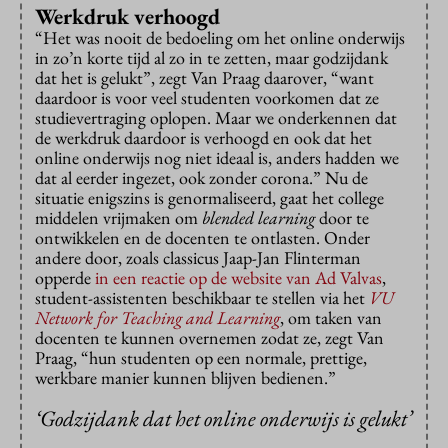
Werkdruk verhoogd
“Het was nooit de bedoeling om het online onderwijs
in zo’n korte tijd al zo in te zetten, maar godzijdank
dat het is gelukt”, zegt Van Praag daarover, “want
daardoor is voor veel studenten voorkomen dat ze
studievertraging oplopen. Maar we onderkennen dat
de werkdruk daardoor is verhoogd en ook dat het
online onderwijs nog niet ideaal is, anders hadden we
dat al eerder ingezet, ook zonder corona.” Nu de
situatie enigszins is genormaliseerd, gaat het college
middelen vrijmaken om
blended learning
door te
ontwikkelen en de docenten te ontlasten. Onder
andere door, zoals classicus Jaap-Jan Flinterman
opperde
in een reactie op de website van Ad Valvas
,
student-assistenten beschikbaar te stellen via het
VU
Network for Teaching and Learning
, om taken van
docenten te kunnen overnemen zodat ze, zegt Van
Praag, “hun studenten op een normale, prettige,
werkbare manier kunnen blijven bedienen.”
‘Godzijdank dat het online onderwijs is gelukt’