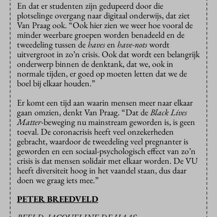
En dat er studenten zijn gedupeerd door die
plotselinge overgang naar digitaal onderwijs, dat ziet
Van Praag ook. “Ook hier zien we weer hoe vooral de
minder weerbare groepen worden benadeeld en de
tweedeling tussen de
haves
en
have-nots
wordt
uitvergroot in zo’n crisis. Ook dat wordt een belangrijk
onderwerp binnen de denktank, dat we, ook in
normale tijden, er goed op moeten letten dat we de
boel bij elkaar houden.”
Er komt een tijd aan waarin mensen meer naar elkaar
gaan omzien, denkt Van Praag. “Dat de
Black Lives
Matter
-beweging nu mainstream geworden is, is geen
toeval. De coronacrisis heeft veel onzekerheden
gebracht, waardoor de tweedeling veel pregnanter is
geworden en een sociaal-psychologisch effect van zo’n
crisis is dat mensen solidair met elkaar worden. De VU
heeft diversiteit hoog in het vaandel staan, dus daar
doen we graag iets mee.”
PETER BREEDVELD