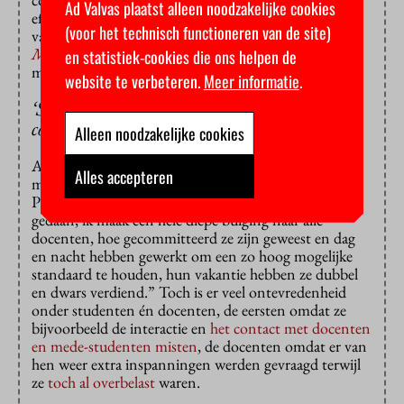
Ad Valvas plaatst alleen noodzakelijke cookies
effort, in discussie met elkaar je academische en sociale
(voor het technisch functioneren van de site)
vaardigheden ontwikkelen. Een project als
A Broader
Mind
kan niet thuis achter je computer, daarvoor
en statistiek-cookies die ons helpen de
moet je elkaar ontmoeten op de campus.”
website te verbeteren.
Meer informatie
.
‘Studeren doe je niet in je eentje achter een
computerscherm’
Alleen noodzakelijke cookies
Alle universiteiten, ook de VU, hebben de afgelopen
Alles accepteren
maanden hun eigen online onderwijs geprezen. Van
Praag doet het nu ook: “We hebben het fantastisch
gedaan, ik maak een hele diepe buiging naar alle
docenten, hoe gecommitteerd ze zijn geweest en dag
en nacht hebben gewerkt om een zo hoog mogelijke
standaard te houden, hun vakantie hebben ze dubbel
en dwars verdiend.” Toch is er veel ontevredenheid
onder studenten én docenten, de eersten omdat ze
bijvoorbeeld de interactie en
het contact met docenten
en mede-studenten misten
, de docenten omdat er van
hen weer extra inspanningen werden gevraagd terwijl
ze
toch al overbelast
waren.