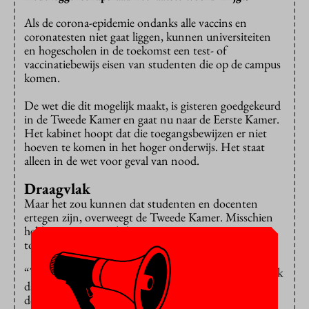
Als de corona-epidemie ondanks alle vaccins en
coronatesten niet gaat liggen, kunnen universiteiten
en hogescholen in de toekomst een test- of
vaccinatiebewijs eisen van studenten die op de campus
komen.
De wet die dit mogelijk maakt, is gisteren goedgekeurd
in de Tweede Kamer en gaat nu naar de Eerste Kamer.
Het kabinet hoopt dat die toegangsbewijzen er niet
hoeven te komen in het hoger onderwijs. Het staat
alleen in de wet voor geval van nood.
Draagvlak
Maar het zou kunnen dat studenten en docenten
ertegen zijn, overweegt de Tweede Kamer. Misschien
hebben ze principiële bezwaren tegen
toegangsbewijzen of vertrouwen ze het systeem niet.
“Testen voor toegang dient alleen het doel als daar ook
daadwerkelijk draagvlak voor is bij studenten en
docenten”, menen D66, GroenLinks en CDA. Ze