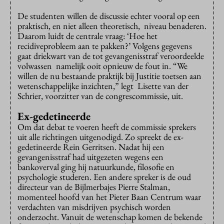
De studenten willen de discussie echter vooral op een
praktisch, en niet alleen theoretisch, niveau benaderen.
Daarom luidt de centrale vraag: ‘Hoe het
recidiveprobleem aan te pakken?’ Volgens gegevens
gaat driekwart van de tot gevangenisstraf veroordeelde
volwassen namelijk ooit opnieuw de fout in. “We
willen de nu bestaande praktijk bij Justitie toetsen aan
wetenschappelijke inzichten,” legt Lisette van der
Schrier, voorzitter van de congrescommissie, uit.
Ex-gedetineerde
Om dat debat te voeren heeft de commissie sprekers
uit alle richtingen uitgenodigd. Zo spreekt de ex-
gedetineerde Rein Gerritsen. Nadat hij een
gevangenisstraf had uitgezeten wegens een
bankoverval ging hij natuurkunde, filosofie en
psychologie studeren. Een andere spreker is de oud
directeur van de Bijlmerbajes Pierre Stalman,
momenteel hoofd van het Pieter Baan Centrum waar
verdachten van misdrijven psychisch worden
onderzocht. Vanuit de wetenschap komen de bekende