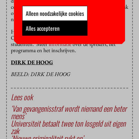
daar kwam forensische psychologie uitrollen. Wij als
congrescommissie denken dat dit komt doordat dit vak
Alleen noodzakelijke cookies
op onze faculteit niet gedoceerd wordt en misdaad
natuurlijk wel volop in de belangstelling staat.”
Alles accepteren
Het congres is voor alle geïnteresseerden toegankelijk.
Ook voor studenten van andere faculteiten en niet-
studenten. Meer
informatie
over de sprekers, het
programma en het inschrijven.
DIRK DE HOOG
BEELD: DIRK DE HOOG
Lees ook
‘Van gevangenisstraf wordt niemand een beter
mens’
Universiteit betaalt twee ton losgeld uit eigen
zak
‘Nieuwe criminaliteit rukt op’