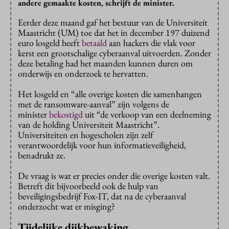
andere gemaakte kosten, schrijft de minister.
Eerder deze maand gaf het bestuur van de Universiteit
Maastricht (UM) toe dat het in december 197 duizend
euro losgeld heeft
betaald
aan hackers die vlak voor
kerst een grootschalige cyberaanval uitvoerden. Zonder
deze betaling had het maanden kunnen duren om
onderwijs en onderzoek te hervatten.
Het losgeld en “alle overige kosten die samenhangen
met de ransomware-aanval” zijn volgens de
minister
bekostigd
uit “de verkoop van een deelneming
van de holding Universiteit Maastricht”.
Universiteiten en hogescholen zijn zelf
verantwoordelijk voor hun informatieveiligheid,
benadrukt ze.
De vraag is wat er precies onder die overige kosten valt.
Betreft dit bijvoorbeeld ook de hulp van
beveiligingsbedrijf Fox-IT, dat na de cyberaanval
onderzocht wat er misging?
Tijdelijke dijkbewaking