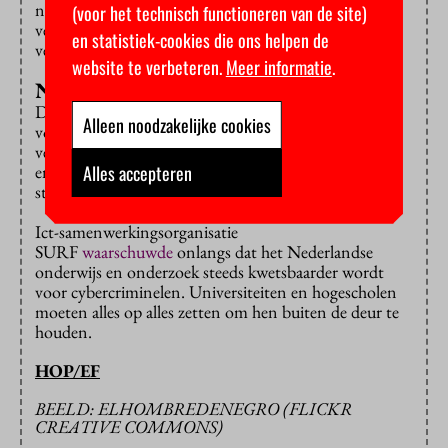
naar de cyberaanval in Maastricht en naar de digitale
(voor het technisch functioneren van de site)
veiligheid in het hele hoge onderwijs. De minister
en statistiek-cookies die ons helpen de
verwacht dat dit onderzoek na de zomer is afgerond.
website te verbeteren.
Meer informatie
.
Nieuw plan
De instellingen zitten zelf ook niet stil. Zij komen al
Alleen noodzakelijke cookies
voor de zomer met een plan voor extra
veiligheidsmaatregelen, zoals meer (externe) controles
Alles accepteren
en het beter informeren van medewerkers en
studenten over cyberdreigingen.
Ict-samenwerkingsorganisatie
SURF
waarschuwde
onlangs dat het Nederlandse
onderwijs en onderzoek steeds kwetsbaarder wordt
voor cybercriminelen. Universiteiten en hogescholen
moeten alles op alles zetten om hen buiten de deur te
houden.
HOP/EF
BEELD: ELHOMBREDENEGRO (FLICKR
CREATIVE COMMONS)