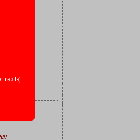
Er komen een
 ‘mag zijn
kritische
 wil daarom
 aan de VU,
an de site)
gen