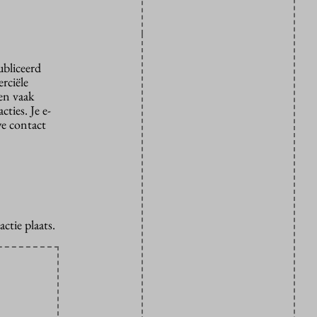
ubliceerd
rciële
den vaak
ties. Je e-
we contact
ctie plaats.