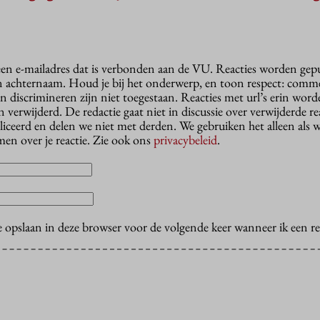
 een e-mailadres dat is verbonden aan de VU. Reacties worden gep
n achternaam. Houd je bij het onderwerp, en toon respect: comme
n discrimineren zijn niet toegestaan. Reacties met url’s erin wor
erwijderd. De redactie gaat niet in discussie over verwijderde reac
liceerd en delen we niet met derden. We gebruiken het alleen als 
en over je reactie. Zie ook ons
privacybeleid
.
e opslaan in deze browser voor de volgende keer wanneer ik een rea