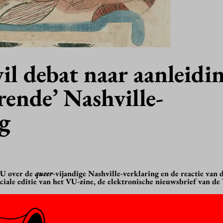
il debat naar aanleidi
rende’ Nashville-
ng
VU over de
queer
-vijandige Nashville-verklaring en de reactie van
eciale editie van het VU-zine, de elektronische nieuwsbrief van de
rijft daarin dat het nog aan het bijkomen is van de schok die een 
s
Pieter de Vries
in Het Algemeen Dagblad deed
. De Vries vergele
Nazi-ideologie.