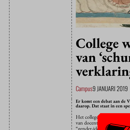
College w
van ‘schu
verklari
Campus
9 JANUARI 2019
Er komt een debat aan de 
daarop. Dat staat in een sp
Het college van bestuur sch
van docent
text & tradition
“gender-ideologie” met de 