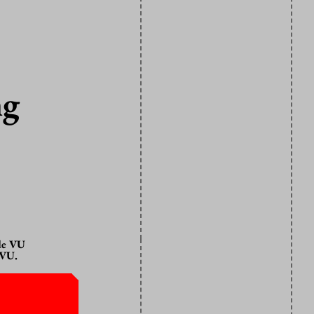
ng
 de VU
 VU.
uitspraak
ek de