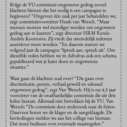
Krijgt de VU-commissie-ongewenst gedrag zoveel
klachten binnen dat het nodig is een campagne te
beginnen? “Ongeveer één zaak per jaar behandelen we,
zegt commissievoorzitter Huub van Wersch. “Maar
mensen moeten wel mondiger worden om ongewenst
gedrag aan te kaarten”, zegt directeur HRM Renée-
Andrée Koornstra. Zij vindt dat uiteindelijk iedereen
assertiever moet worden: “En daarom starten we
volgend jaar de campagne ‘Spreek aan, spreek uit’. Om
diezelfde reden hebben we in Advalvas ook een schema
gepubliceerd wat je kunt doen in ongewenste
situaties.”
Waar gaan de klachten zoal over? “Die gaan over
discriminatie, pesten, verbaal geweld en seksueel
ongewenst gedrag”, zegt Van Wersch. Hij is nu 4,5 jaar
voorzitter van de onafhankelijke commissie die uit drie
leden bestaat. Allemaal niet betrokken bij de VU. Van
Wersch: “De commissie doet onderzoek naar de feiten.
Daarvoor horen we de klager en de aangeklaagde. De
bevindingen melden we aan het college van bestuur.
Dat moet beslissen over eventuele maatregelen.”