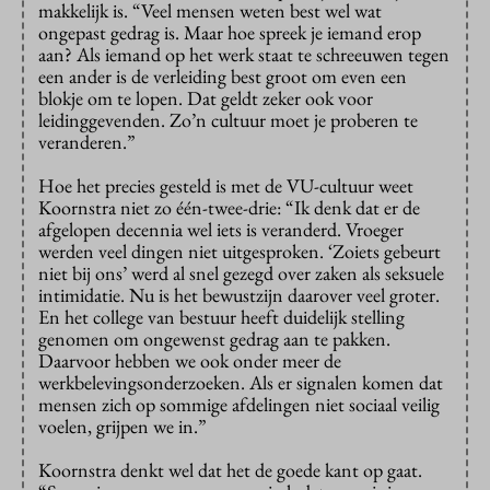
makkelijk is. “Veel mensen weten best wel wat
ongepast gedrag is. Maar hoe spreek je iemand erop
aan? Als iemand op het werk staat te schreeuwen tegen
een ander is de verleiding best groot om even een
blokje om te lopen. Dat geldt zeker ook voor
leidinggevenden. Zo’n cultuur moet je proberen te
veranderen.”
Hoe het precies gesteld is met de VU-cultuur weet
Koornstra niet zo één-twee-drie: “Ik denk dat er de
afgelopen decennia wel iets is veranderd. Vroeger
werden veel dingen niet uitgesproken. ‘Zoiets gebeurt
niet bij ons’ werd al snel gezegd over zaken als seksuele
intimidatie. Nu is het bewustzijn daarover veel groter.
En het college van bestuur heeft duidelijk stelling
genomen om ongewenst gedrag aan te pakken.
Daarvoor hebben we ook onder meer de
werkbelevingsonderzoeken. Als er signalen komen dat
mensen zich op sommige afdelingen niet sociaal veilig
voelen, grijpen we in.”
Koornstra denkt wel dat het de goede kant op gaat.