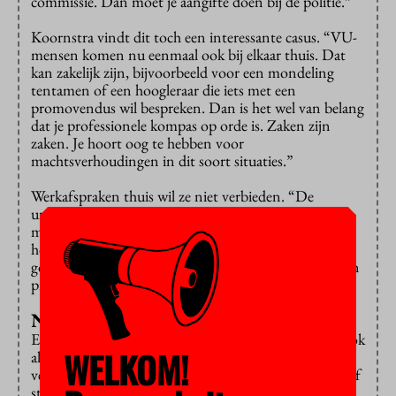
commissie. Dan moet je aangifte doen bij de politie.”
Koornstra vindt dit toch een interessante casus. “VU-
mensen komen nu eenmaal ook bij elkaar thuis. Dat
kan zakelijk zijn, bijvoorbeeld voor een mondeling
tentamen of een hoogleraar die iets met een
promovendus wil bespreken. Dan is het wel van belang
dat je professionele kompas op orde is. Zaken zijn
zaken. Je hoort oog te hebben voor
machtsverhoudingen in dit soort situaties.”
Werkafspraken thuis wil ze niet verbieden. “De
universiteit is een belangrijke ontmoetingsplek voor
mensen. Daar gebeurt natuurlijk van alles. Kijk maar
hoeveel relaties hier ontstaan zijn. Maar je moet wel
goed kunnen omgaan met het onderscheid zakelijk en
privé.”
Normale terugkeer is lastig
Een bekend probleem bij klachtenprocedures is dat ook
WELKOM!
al wint de klager, de verhoudingen vaak al zodanig
verstoord zijn dat een normale terugkeer naar werk- of
studieplek niet eenvoudig is. Van Wersch: “Daar heeft