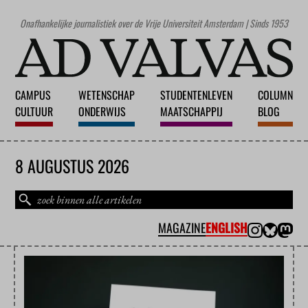
Onafhankelijke journalistiek over de Vrije Universiteit Amsterdam | Sinds 1953
CAMPUS
WETENSCHAP
STUDENTENLEVEN
COLUMN
CULTUUR
ONDERWIJS
MAATSCHAPPIJ
BLOG
8 AUGUSTUS 2026
MAGAZINE
ENGLISH