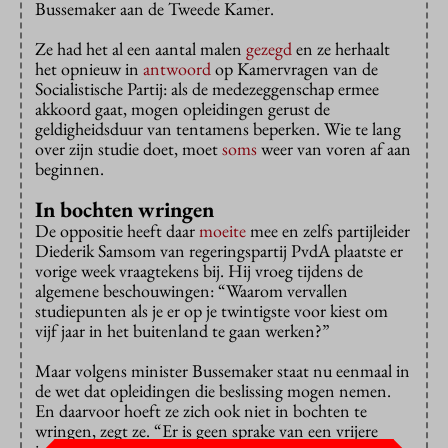
Bussemaker aan de Tweede Kamer.
Ze had het al een aantal malen
gezegd
en ze herhaalt
het opnieuw in
antwoord
op Kamervragen van de
Socialistische Partij: als de medezeggenschap ermee
akkoord gaat, mogen opleidingen gerust de
geldigheidsduur van tentamens beperken. Wie te lang
over zijn studie doet, moet
soms
weer van voren af aan
beginnen.
In bochten wringen
De oppositie heeft daar
moeite
mee en zelfs partijleider
Diederik Samsom van regeringspartij PvdA plaatste er
vorige week vraagtekens bij. Hij vroeg tijdens de
algemene beschouwingen: “Waarom vervallen
studiepunten als je er op je twintigste voor kiest om
vijf jaar in het buitenland te gaan werken?”
Maar volgens minister Bussemaker staat nu eenmaal in
de wet dat opleidingen die beslissing mogen nemen.
En daarvoor hoeft ze zich ook niet in bochten te
wringen, zegt ze. “Er is geen sprake van een vrijere