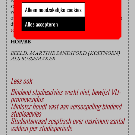
studiepunten van trage studenten liet vervallen en
Alleen noodzakelijke cookies
vervolgens geen mogelijkheid bood om de punten
opnieuw te behalen. Daarmee stuurde ze de studenten
dus eigenlijk weg en dat is in latere studiejaren
niet
Alles accepteren
toegestaan
.
HOP/BB
BEELD: MARTINE SANDIFORD (KOEFNOEN)
ALS BUSSEMAKER
Lees ook
Bindend studieadvies werkt niet, bewijst VU-
promovendus
Minister houdt vast aan versoepeling bindend
studieadvies
Studentenraad sceptisch over maximum aantal
vakken per studieperiode